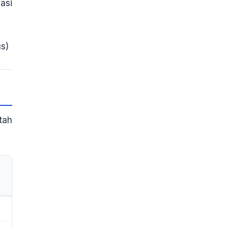
asi
us)
tah