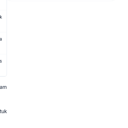
k
a
s
lam
tuk