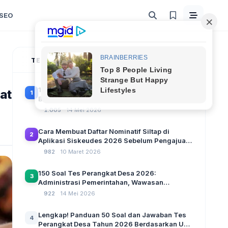
SEO
TERPOPULER
100 Soal Tes Perangkat Desa Terbaru 2026
at
1
Beserta Kunci Jawaban: Latihan CAT Berbasis
UU Desa No. 3 Tahun 2024
1.005
14 Mei 2026
Cara Membuat Daftar Nominatif Siltap di
2
Aplikasi Siskeudes 2026 Sebelum Pengajuan
SPP Pencairan Dana Desa
982
10 Maret 2026
150 Soal Tes Perangkat Desa 2026:
3
Administrasi Pemerintahan, Wawasan
Kebangsaan, dan Komputer Beserta Jawaban
922
14 Mei 2026
Paling Lengkap
Lengkap! Panduan 50 Soal dan Jawaban Tes
4
Perangkat Desa Tahun 2026 Berdasarkan UU