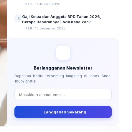
No 3 Tahun 2024
817
17 Januari 2026
Gaji Ketua dan Anggota BPD Tahun 2026,
5
Berapa Besarannya? Ada Kenaikan?
716
13 Desember 2025
Berlangganan Newsletter
Dapatkan berita terpenting langsung di inbox Anda,
100% gratis!
Langganan Sekarang