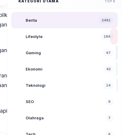
KATEGORI UTAMA
TOP 8
lik
Berita
2481
gan
Lifestyle
186
gan
Gaming
47
Ekonomi
42
ran
aan
Teknologi
14
SEO
9
api
Olahraga
7
Tech
6