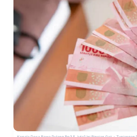
Kepala Desa Bawa Pulang Rp3,5 Juta? Ini Rincian Gaji + Tunjangan