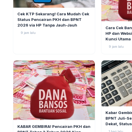
BERITA
3
Cek KTP Sekarang! Cara Mudah Cek
Status Pencairan PKH dan BPNT
BERITA
2026 via HP Tanpa Jauh-Jauh
Cara Cek Ban
9 jam lalu
HP dan Websi
Kunci Utama
9 jam lalu
BERITA
Kabar Gembir
BPNT Juli-Se
BERITA
3
Dekat, Statu
KABAR GEMBIRA! Pencairan PKH dan
1 hari lalu