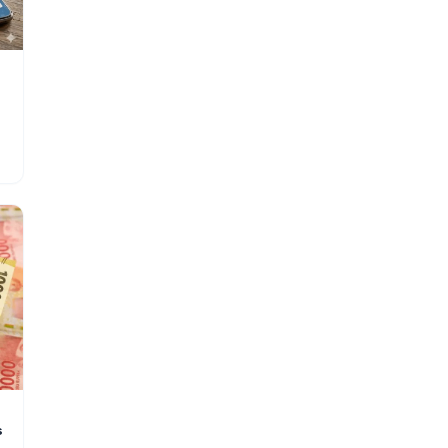
2
5
s