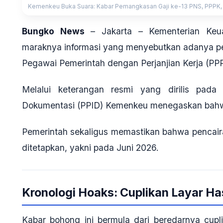
Kemenkeu Buka Suara: Kabar Pemangkasan Gaji ke-13 PNS, PPPK, TNI
Bungko News
–
Jakarta
– Kementerian Keua
maraknya informasi yang menyebutkan adanya
Pegawai Pemerintah dengan Perjanjian Kerja (PPP
Melalui keterangan resmi yang dirilis pada
Dokumentasi (PPID) Kemenkeu menegaskan bahw
Pemerintah sekaligus memastikan bahwa pencairan
ditetapkan, yakni pada
Juni 2026
.
Kronologi Hoaks: Cuplikan Layar Has
Kabar bohong ini bermula dari beredarnya cup