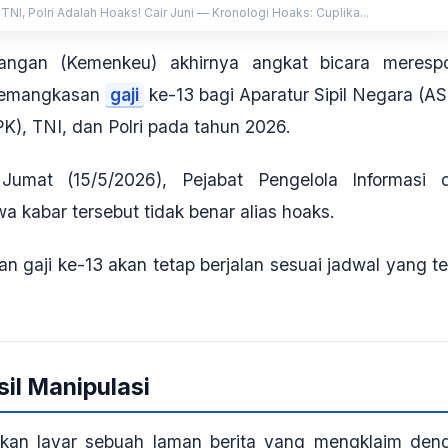
, Polri Adalah Hoaks! Cair Juni — Kronologi Hoaks: Cuplika...
ngan (Kemenkeu) akhirnya angkat bicara meresp
 pemangkasan
gaji
ke-13 bagi Aparatur Sipil Negara (AS
K), TNI, dan Polri pada tahun 2026.
 Jumat (15/5/2026), Pejabat Pengelola Informasi 
a kabar tersebut
tidak benar alias hoaks
.
 gaji ke-13 akan tetap berjalan sesuai jadwal yang te
il Manipulasi
likan layar sebuah laman berita yang mengklaim den