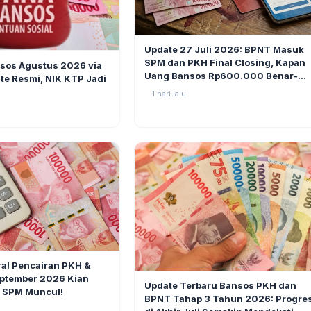
BERITA
Update 27 Juli 2026: BPNT Masuk
1
SPM dan PKH Final Closing, Kapan
sos Agustus 2026 via
Uang Bansos Rp600.000 Benar-
te Resmi, NIK KTP Jadi
benar Cair?
1 hari lalu
2
a! Pencairan PKH &
BERITA
ptember 2026 Kian
Update Terbaru Bansos PKH dan
s SPM Muncul!
BPNT Tahap 3 Tahun 2026: Progre