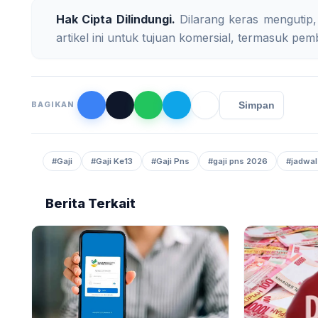
Hak Cipta Dilindungi.
Dilarang keras mengutip,
artikel ini untuk tujuan komersial, termasuk pemb
Simpan
BAGIKAN
#Gaji
#Gaji Ke13
#Gaji Pns
#gaji pns 2026
#jadwal
Berita Terkait