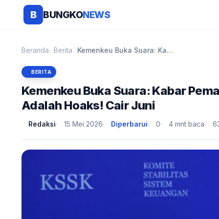
BUNGKO
NEWS
B
Beranda
Berita
Kemenkeu Buka Suara: Kabar Pemangkasan Gaji ke-13 ...
BERITA
Kemenkeu Buka Suara: Kabar Pemang
Adalah Hoaks! Cair Juni
Redaksi
15 Mei 2026
Diperbarui
0
4 mnt baca
6