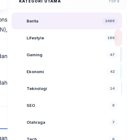
KATEGORI UTAMA
TOP 8
ons
Berita
2489
N),
Lifestyle
186
Gaming
47
dan
Ekonomi
42
lah
Teknologi
14
SEO
9
Olahraga
7
gan
Tech
6