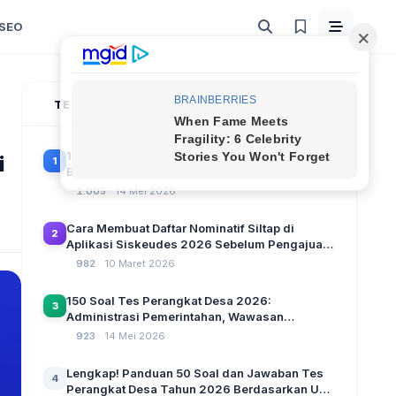
SEO
TERPOPULER
100 Soal Tes Perangkat Desa Terbaru 2026
i
1
Beserta Kunci Jawaban: Latihan CAT Berbasis
UU Desa No. 3 Tahun 2024
1.005
14 Mei 2026
Cara Membuat Daftar Nominatif Siltap di
2
Aplikasi Siskeudes 2026 Sebelum Pengajuan
SPP Pencairan Dana Desa
982
10 Maret 2026
150 Soal Tes Perangkat Desa 2026:
3
Administrasi Pemerintahan, Wawasan
Kebangsaan, dan Komputer Beserta Jawaban
923
14 Mei 2026
Paling Lengkap
Lengkap! Panduan 50 Soal dan Jawaban Tes
4
Perangkat Desa Tahun 2026 Berdasarkan UU