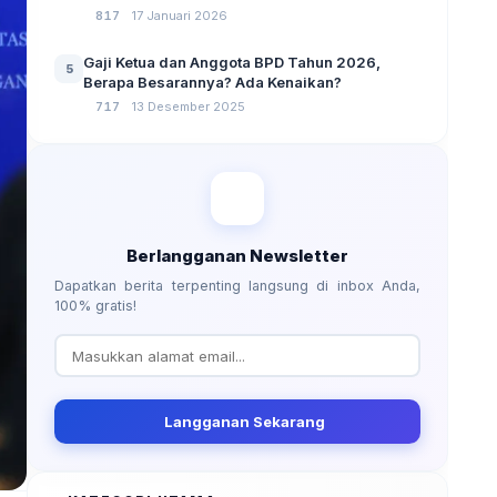
No 3 Tahun 2024
817
17 Januari 2026
Gaji Ketua dan Anggota BPD Tahun 2026,
5
Berapa Besarannya? Ada Kenaikan?
717
13 Desember 2025
Berlangganan Newsletter
Dapatkan berita terpenting langsung di inbox Anda,
100% gratis!
Langganan Sekarang