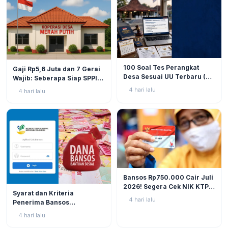
BERITA
9
BERITA
11
100 Soal Tes Perangkat
Gaji Rp5,6 Juta dan 7 Gerai
Desa Sesuai UU Terbaru (UU
Wajib: Seberapa Siap SPPI
No. 3 Tahun 2024 & PP No.
Menjalankan Ambiguitas
4 hari lalu
4 hari lalu
16 Tahun 2026)
Tugas di Lapangan?
BERITA
12
Bansos Rp750.000 Cair Juli
2026! Segera Cek NIK KTP
BERITA
11
Syarat dan Kriteria
di Situs Resmi Kemensos
4 hari lalu
Penerima Bansos
Agar Tak Ketinggalan
Rp750.000 Juli 2026, Cek
4 hari lalu
NIK KTP Sekarang Juga!