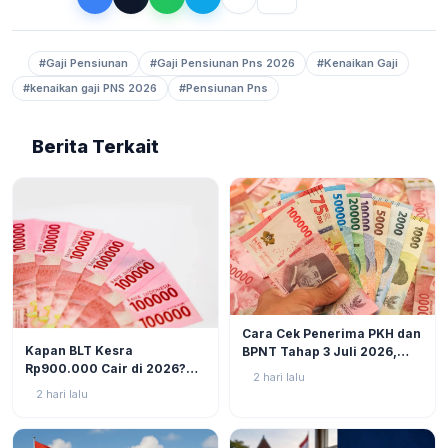
#Gaji Pensiunan
#Gaji Pensiunan Pns 2026
#Kenaikan Gaji
#kenaikan gaji PNS 2026
#Pensiunan Pns
Berita Terkait
BERITA
6
Cara Cek Penerima PKH dan
BERITA
9
Kapan BLT Kesra
BPNT Tahap 3 Juli 2026,
Rp900.000 Cair di 2026?
Bansos Sudah Mulai Cair!
2 hari lalu
Simak Prediksi dan
2 hari lalu
Perkembangannya