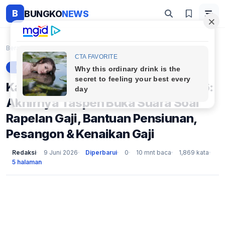
B
BUNGKO
NEWS
Beranda
Berita
Kabar Terkini Malam Ini 9 Juni 2026: Akhirnya Tasp...
BERITA
Kabar Terkini Malam Ini 9 Juni 2026:
Akhirnya Taspen Buka Suara Soal
Rapelan Gaji, Bantuan Pensiunan,
Pesangon & Kenaikan Gaji
Redaksi
9 Juni 2026
Diperbarui
0
10 mnt baca
1,869 kata
5 halaman