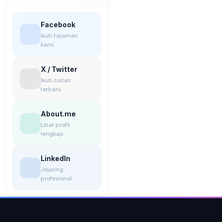
Facebook
Ikuti halaman
kami
X / Twitter
Ikuti cuitan
terbaru
About.me
Lihat profil
lengkap
LinkedIn
Jejaring
profesional