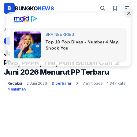
B
BUNGKO
NEWS
Beranda
Berita
Jangan Panik! Ini Alasan Gaji Ke-13 PNS, PPPK, TNI...
BERITA
Jangan Panik! Ini Alasan Gaji Ke-13
PNS, PPPK, TNI, Polri Belum Cair 2
Juni 2026 Menurut PP Terbaru
Redaksi
2 Juni 2026
Diperbarui
0
7 mnt baca
1,347 kata
4 halaman