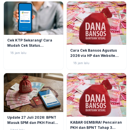
BERITA
3
Cek KTP Sekarang! Cara
Mudah Cek Status
BERITA
1
Cara Cek Bansos Agustus
Pencairan PKH dan BPNT
18 jam lalu
2026 via HP dan Website
2026 via HP Tanpa Jauh-
Resmi, NIK KTP Jadi Kunci
Jauh
18 jam lalu
Utama
BERITA
2
Update 27 Juli 2026: BPNT
BERITA
3
KABAR GEMBIRA! Pencairan
Masuk SPM dan PKH Final
PKH dan BPNT Tahap 3
Closing, Kapan Uang Bansos
1 hari lalu