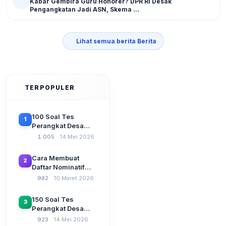
Kabar Gembira Guru Honorer? DPR RI Desak
Pengangkatan Jadi ASN, Skema ...
Lihat semua berita Berita
TERPOPULER
100 Soal Tes
1
Perangkat Desa
Terbaru 2026
1.005
14 Mei 2026
Beserta Kunci
Jawaban: Latihan
Cara Membuat
2
CAT Berbasis UU
Daftar Nominatif
Desa No. 3 Tahun
Siltap di Aplikasi
982
10 Maret 2026
2024
Siskeudes 2026
Sebelum Pengajuan
150 Soal Tes
3
SPP Pencairan
Perangkat Desa
Dana Desa
2026: Administrasi
923
14 Mei 2026