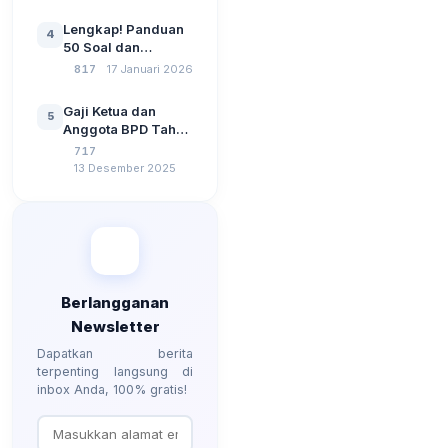
Pemerintahan,
Wawasan
Lengkap! Panduan
4
Kebangsaan, dan
50 Soal dan
Komputer Beserta
Jawaban Tes
817
17 Januari 2026
Jawaban Paling
Perangkat Desa
Lengkap
Tahun 2026
Gaji Ketua dan
5
Berdasarkan UU No
Anggota BPD Tahun
3 Tahun 2024
2026, Berapa
717
Besarannya? Ada
13 Desember 2025
Kenaikan?
Berlangganan
Newsletter
Dapatkan berita
terpenting langsung di
inbox Anda, 100% gratis!