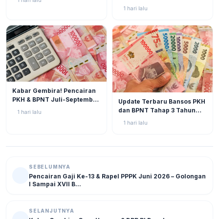
Tahun 2026 Kian Mendekat!
Rp600.000 Benar-benar
1 hari lalu
Cair?
BERITA
2
Kabar Gembira! Pencairan
BERITA
5
PKH & BPNT Juli-September
Update Terbaru Bansos PKH
2026 Kian Dekat, Status SPM
dan BPNT Tahap 3 Tahun
1 hari lalu
Muncul!
2026: Progres di Akhir Juli
1 hari lalu
Semakin Mendekati
Pencairan
SEBELUMNYA
Pencairan Gaji Ke-13 & Rapel PPPK Juni 2026 – Golongan
I Sampai XVII B...
SELANJUTNYA