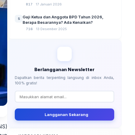
No 3 Tahun 2024
817
17 Januari 2026
Gaji Ketua dan Anggota BPD Tahun 2026,
5
Berapa Besarannya? Ada Kenaikan?
716
13 Desember 2025
Berlangganan Newsletter
Dapatkan berita terpenting langsung di inbox Anda,
100% gratis!
Langganan Sekarang
NS)