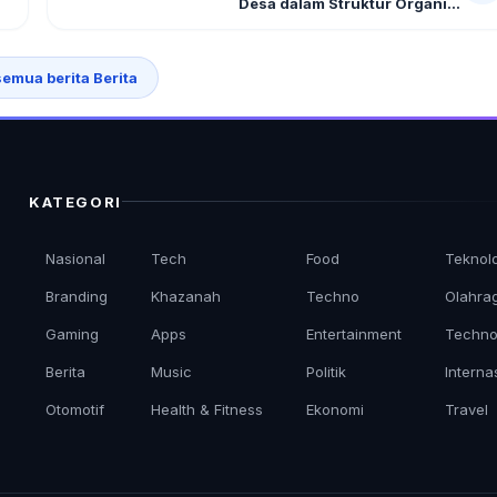
Desa dalam Struktur Organi...
semua berita Berita
KATEGORI
Nasional
Tech
Food
Teknol
Branding
Khazanah
Techno
Olahra
Gaming
Apps
Entertainment
Techno
Berita
Music
Politik
Interna
Otomotif
Health & Fitness
Ekonomi
Travel