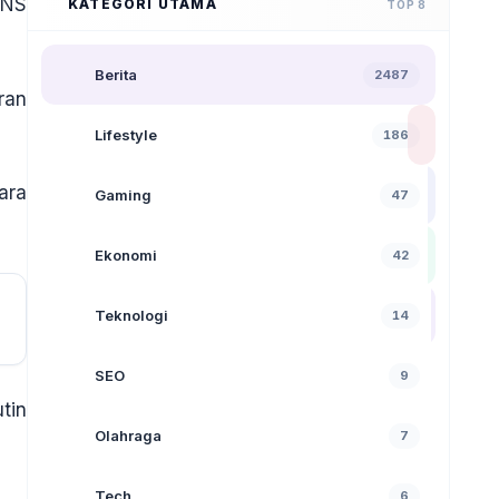
PNS
KATEGORI UTAMA
TOP 8
Berita
2487
ran
Lifestyle
186
ara
Gaming
47
Ekonomi
42
Teknologi
14
SEO
9
utin
Olahraga
7
Tech
6