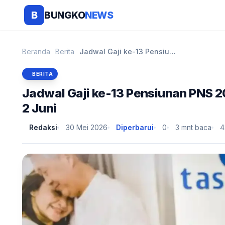
BUNGKO
NEWS
B
Beranda
Berita
Jadwal Gaji ke-13 Pensiunan PNS 2026: Bukan 1 Juni...
BERITA
Jadwal Gaji ke-13 Pensiunan PNS 20
2 Juni
Redaksi
30 Mei 2026
Diperbarui
0
3 mnt baca
4