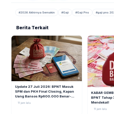
#2026 Akhirnya Semakin
#Gaji
#Gaji Pns
#gaji pns 20
Berita Terkait
BERITA
2
Update 27 Juli 2026: BPNT Masuk
BERITA
SPM dan PKH Final Closing, Kapan
KABAR GEMBI
Uang Bansos Rp600.000 Benar-
BPNT Tahap 
benar Cair?
Mendekat!
11 jam lalu
11 jam lalu