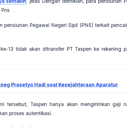
ya semakin
jelas Dengan demikian, para pensiunan 
n Pns
an pensiunan Pegawai Negeri Sipil (PNS) terkait pencai
 ke-13 tidak akan ditransfer PT Taspen ke rekening p
esneg Prasetyo Hadi soal Kesejahteraan Aparatur
ni tersebut, Taspen hanya akan mengirimkan
gaji r
an proses autentikasi.