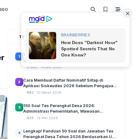
SEO
TERPOPULER
100 Soal Tes Perangkat Desa Terbaru 2026
er
1
Beserta Kunci Jawaban: Latihan CAT Berbasis
UU Desa No. 3 Tahun 2024
1.005
14 Mei 2026
Cara Membuat Daftar Nominatif Siltap di
2
Aplikasi Siskeudes 2026 Sebelum Pengajuan
SPP Pencairan Dana Desa
982
10 Maret 2026
150 Soal Tes Perangkat Desa 2026:
3
Administrasi Pemerintahan, Wawasan
Kebangsaan, dan Komputer Beserta Jawaban
923
14 Mei 2026
Paling Lengkap
Lengkap! Panduan 50 Soal dan Jawaban Tes
4
Perangkat Desa Tahun 2026 Berdasarkan UU