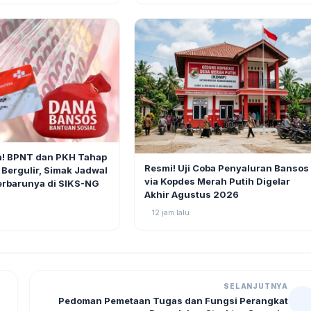
4
h! BPNT dan PKH Tahap
BERITA
Resmi! Uji Coba Penyaluran Bansos
 Bergulir, Simak Jadwal
via Kopdes Merah Putih Digelar
erbarunya di SIKS-NG
Akhir Agustus 2026
12 jam lalu
SELANJUTNYA
Pedoman Pemetaan Tugas dan Fungsi Perangkat