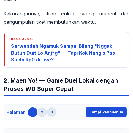
Kekurangannya, iklan cukup sering muncul dan
pengumpulan tiket membutuhkan waktu.
BACA JUGA:
Sarwendah Ngamuk Sampai Bilang "Nggak
Butuh Duit Lo Anj*g" — Tapi Kok Nangis Pas
Saldo Rp0 di Live?
2. Maen Yo! — Game Duel Lokal dengan
Proses WD Super Cepat
Halaman:
1
2
3
Tampilkan Semua