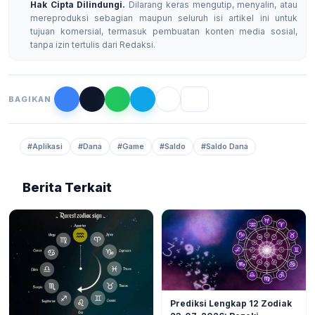
Hak Cipta Dilindungi.
Dilarang keras mengutip, menyalin, atau
mereproduksi sebagian maupun seluruh isi artikel ini untuk
tujuan komersial, termasuk pembuatan konten media sosial,
tanpa izin tertulis dari Redaksi.
BAGIKAN
#Aplikasi
#Dana
#Game
#Saldo
#Saldo Dana
Berita Terkait
LIFESTYLE
6
Prediksi Lengkap 12 Zodiak