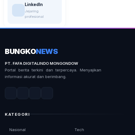
LinkedIn
Jejaring
profesional
BUNGKO
NEWS
PT. FAFA DIGITALINDO MONGONDOW
Portal berita terkini dan terpercaya. Menyajikan
informasi akurat dan berimbang.
KATEGORI
Nasional
Tech