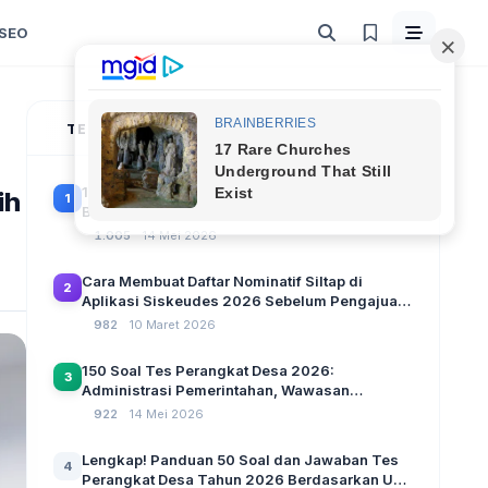
SEO
TERPOPULER
100 Soal Tes Perangkat Desa Terbaru 2026
ih
1
Beserta Kunci Jawaban: Latihan CAT Berbasis
UU Desa No. 3 Tahun 2024
1.005
14 Mei 2026
Cara Membuat Daftar Nominatif Siltap di
2
Aplikasi Siskeudes 2026 Sebelum Pengajuan
SPP Pencairan Dana Desa
982
10 Maret 2026
150 Soal Tes Perangkat Desa 2026:
3
Administrasi Pemerintahan, Wawasan
Kebangsaan, dan Komputer Beserta Jawaban
922
14 Mei 2026
Paling Lengkap
Lengkap! Panduan 50 Soal dan Jawaban Tes
4
Perangkat Desa Tahun 2026 Berdasarkan UU