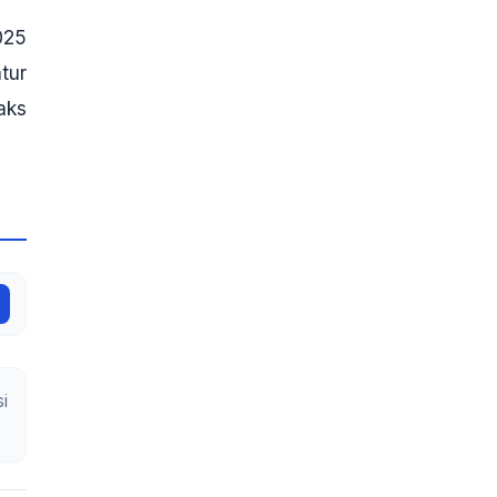
025
tur
aks
i