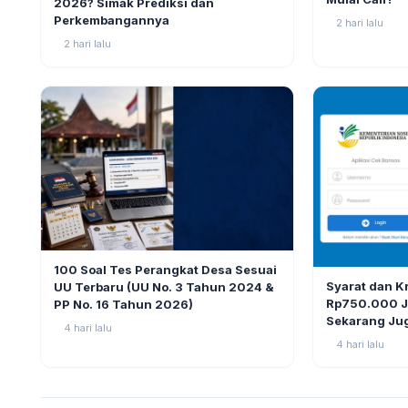
2026? Simak Prediksi dan
Perkembangannya
2 hari lalu
2 hari lalu
BERITA
9
100 Soal Tes Perangkat Desa Sesuai
BERITA
Syarat dan K
UU Terbaru (UU No. 3 Tahun 2024 &
Rp750.000 Ju
PP No. 16 Tahun 2026)
Sekarang Ju
4 hari lalu
4 hari lalu