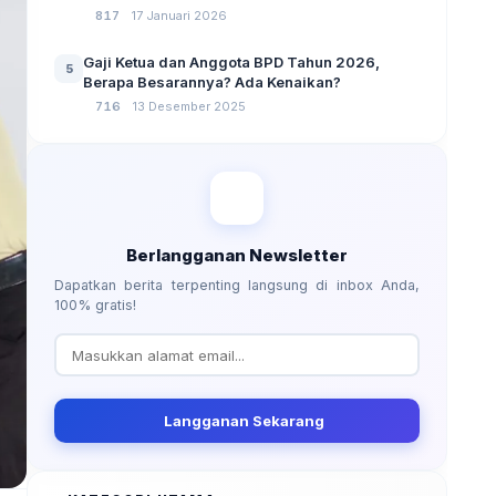
No 3 Tahun 2024
817
17 Januari 2026
Gaji Ketua dan Anggota BPD Tahun 2026,
5
Berapa Besarannya? Ada Kenaikan?
716
13 Desember 2025
Berlangganan Newsletter
Dapatkan berita terpenting langsung di inbox Anda,
100% gratis!
Langganan Sekarang