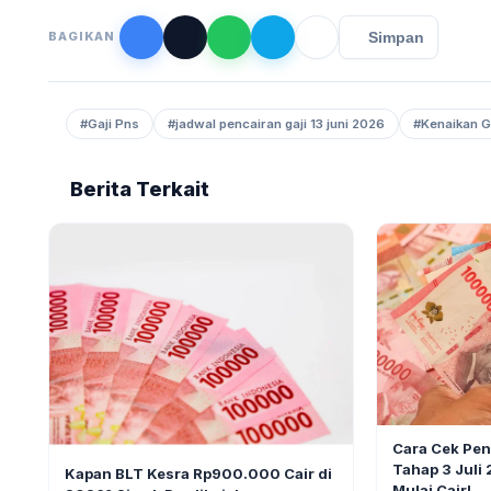
Simpan
BAGIKAN
#Gaji Pns
#jadwal pencairan gaji 13 juni 2026
#Kenaikan G
Berita Terkait
BERITA
Cara Cek Pe
BERITA
9
Tahap 3 Juli
Kapan BLT Kesra Rp900.000 Cair di
Mulai Cair!