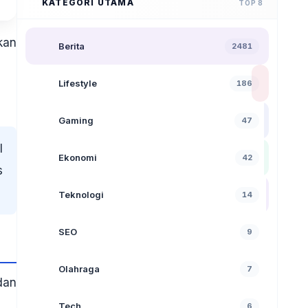
KATEGORI UTAMA
TOP 8
kan
Berita
2481
Lifestyle
186
Gaming
47
l
Ekonomi
42
s
Teknologi
14
SEO
9
Olahraga
7
dan
Tech
6