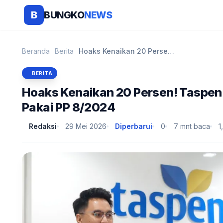
BUNGKO
NEWS
B
Beranda
Berita
Hoaks Kenaikan 20 Persen! Taspen Pastikan Gaji Pen...
BERITA
Hoaks Kenaikan 20 Persen! Taspen
Pakai PP 8/2024
Redaksi
29 Mei 2026
Diperbarui
0
7 mnt baca
1