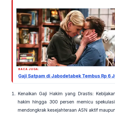
BACA JUGA:
Gaji Satpam di Jabodetabek Tembus Rp 6 Ju
Kenaikan Gaji Hakim yang Drastis
: Kebijak
hakim hingga 300 persen memicu spekulasi
mendongkrak kesejahteraan ASN aktif maupun