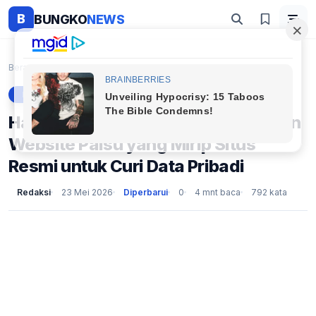
B
BUNGKO
NEWS
Beranda
Berita
Hati-Hati! TASPEN Kendari Temukan Website Palsu ya...
BERITA
Hati-Hati! TASPEN Kendari Temukan
Website Palsu yang Mirip Situs
Resmi untuk Curi Data Pribadi
Redaksi
23 Mei 2026
Diperbarui
0
4 mnt baca
792 kata