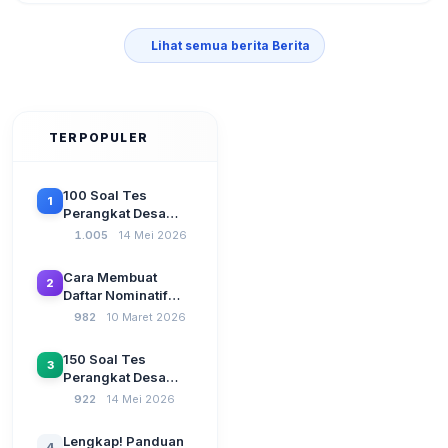
Lihat semua berita Berita
TERPOPULER
100 Soal Tes
1
Perangkat Desa
Terbaru 2026
1.005
14 Mei 2026
Beserta Kunci
Jawaban: Latihan
Cara Membuat
2
CAT Berbasis UU
Daftar Nominatif
Desa No. 3 Tahun
Siltap di Aplikasi
982
10 Maret 2026
2024
Siskeudes 2026
Sebelum Pengajuan
150 Soal Tes
3
SPP Pencairan
Perangkat Desa
Dana Desa
2026: Administrasi
922
14 Mei 2026
Pemerintahan,
Wawasan
Lengkap! Panduan
4