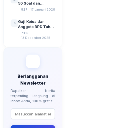
Kebangsaan, dan
50 Soal dan
Komputer Beserta
Jawaban Tes
817
17 Januari 2026
Jawaban Paling
Perangkat Desa
Lengkap
Tahun 2026
Gaji Ketua dan
5
Berdasarkan UU No
Anggota BPD Tahun
3 Tahun 2024
2026, Berapa
716
Besarannya? Ada
13 Desember 2025
Kenaikan?
Berlangganan
Newsletter
Dapatkan berita
terpenting langsung di
inbox Anda, 100% gratis!