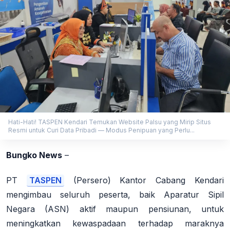
Hati-Hati! TASPEN Kendari Temukan Website Palsu yang Mirip Situs
Resmi untuk Curi Data Pribadi — Modus Penipuan yang Perlu...
Bungko News
–
PT
TASPEN
(Persero) Kantor Cabang Kendari
mengimbau seluruh peserta, baik Aparatur Sipil
Negara (ASN) aktif maupun pensiunan, untuk
meningkatkan kewaspadaan terhadap maraknya