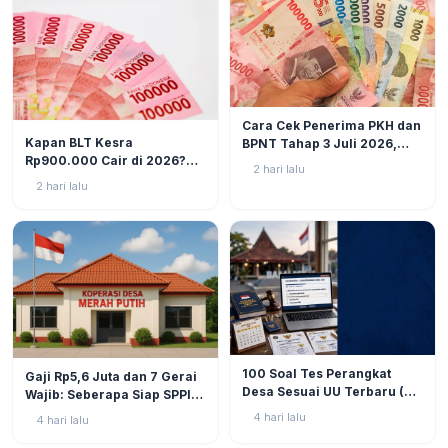
BERITA
6
Cara Cek Penerima PKH dan
BERITA
10
Kapan BLT Kesra
BPNT Tahap 3 Juli 2026,
Rp900.000 Cair di 2026?
Bansos Sudah Mulai Cair!
2 hari lalu
Simak Prediksi dan
2 hari lalu
Perkembangannya
BERITA
9
BERITA
11
100 Soal Tes Perangkat
Gaji Rp5,6 Juta dan 7 Gerai
Desa Sesuai UU Terbaru (UU
Wajib: Seberapa Siap SPPI
No. 3 Tahun 2024 & PP No.
Menjalankan Ambiguitas
4 hari lalu
4 hari lalu
16 Tahun 2026)
Tugas di Lapangan?