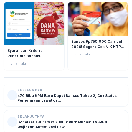
BERITA
12
Bansos Rp750.000 Cair Juli
2026! Segera Cek NIK KTP
BERITA
11
Syarat dan Kriteria
di Situs Resmi Kemensos
5 hari lalu
Penerima Bansos
Agar Tak Ketinggalan
Rp750.000 Juli 2026, Cek
5 hari lalu
NIK KTP Sekarang Juga!
SEBELUMNYA
470 Ribu KPM Baru Dapat Bansos Tahap 2, Cek Status
Penerimaan Lewat ce...
SELANJUTNYA
Dobel Gaji Juni 2026 untuk Purnatugas: TASPEN
Wajibkan Autentikasi Lew...