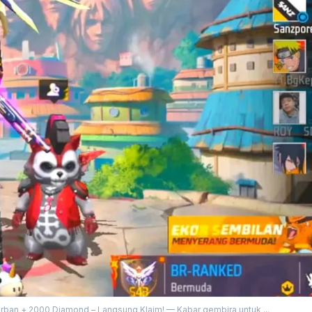
rban + 2000 Diamond – Langsung Klaim! — Kabar gembira untuk ...