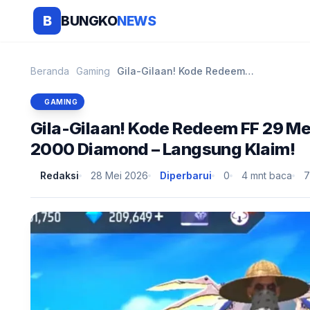
BUNGKO
NEWS
B
Beranda
Gaming
Gila-Gilaan! Kode Redeem FF 29 Mei 2026 Hadirkan S...
GAMING
Gila-Gilaan! Kode Redeem FF 29 Me
2000 Diamond – Langsung Klaim!
Redaksi
28 Mei 2026
Diperbarui
0
4 mnt baca
7