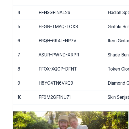
4
FFNSGFINAL26
Hadiah Spe
5
FFGN-TMAQ-TCX8
Gintoki Bu
6
E9QH-6K4L-NP7V
Item Gint
7
ASUR-PWND-XRPR
Shade Bun
8
FFOX-XQCP-DFNT
Token Glo
9
H8YC4TN6VKQ9
Diamond G
10
FF9M2GF1NU71
Skin Senja