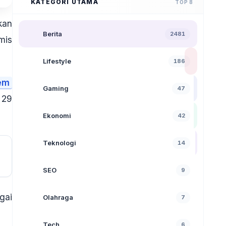
KATEGORI UTAMA
TOP 8
kan
Berita
2481
mis
Lifestyle
186
em
Gaming
47
 29
Ekonomi
42
Teknologi
14
SEO
9
gai
Olahraga
7
Tech
6