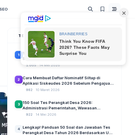
SEO
TERPOPULER
100 Soal Tes Perangkat Desa Terbaru 2026
1
Beserta Kunci Jawaban: Latihan CAT Berbasis
UU Desa No. 3 Tahun 2024
1.005
14 Mei 2026
Cara Membuat Daftar Nominatif Siltap di
2
Aplikasi Siskeudes 2026 Sebelum Pengajuan
SPP Pencairan Dana Desa
982
10 Maret 2026
150 Soal Tes Perangkat Desa 2026:
3
Administrasi Pemerintahan, Wawasan
Kebangsaan, dan Komputer Beserta Jawaban
922
14 Mei 2026
Paling Lengkap
Lengkap! Panduan 50 Soal dan Jawaban Tes
4
Perangkat Desa Tahun 2026 Berdasarkan UU