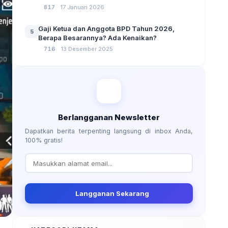
No 3 Tahun 2024
817
17 Januari 2026
Gaji Ketua dan Anggota BPD Tahun 2026,
5
Berapa Besarannya? Ada Kenaikan?
716
13 Desember 2025
Berlangganan Newsletter
Dapatkan berita terpenting langsung di inbox Anda,
100% gratis!
Langganan Sekarang