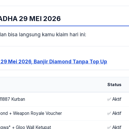
ADHA 29 MEI 2026
n bisa langsung kamu klaim hari ini:
l 29 Mei 2026, Banjir Diamond Tanpa Top Up
Status
M1887 Kurban
✅ Aktif
mond + Weapon Royale Voucher
✅ Aktif
qwa" + Gloo Wall Ketupat
✅ Aktif