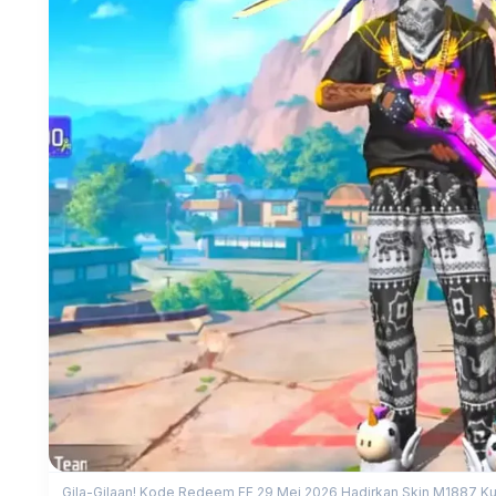
Gila-Gilaan! Kode Redeem FF 29 Mei 2026 Hadirkan Skin M1887 Ku