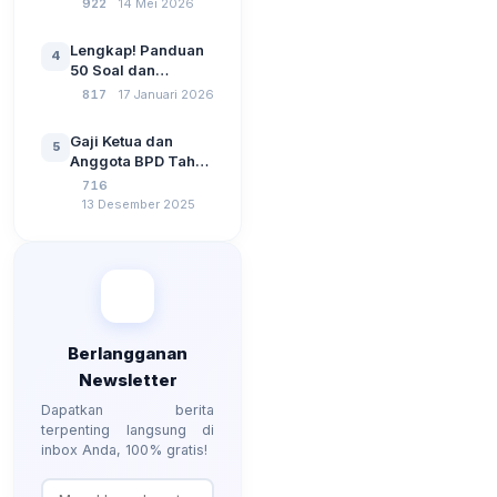
922
14 Mei 2026
Pemerintahan,
Wawasan
Lengkap! Panduan
4
Kebangsaan, dan
50 Soal dan
Komputer Beserta
Jawaban Tes
817
17 Januari 2026
Jawaban Paling
Perangkat Desa
Lengkap
Tahun 2026
Gaji Ketua dan
5
Berdasarkan UU No
Anggota BPD Tahun
3 Tahun 2024
2026, Berapa
716
Besarannya? Ada
13 Desember 2025
Kenaikan?
Berlangganan
Newsletter
Dapatkan berita
terpenting langsung di
inbox Anda, 100% gratis!