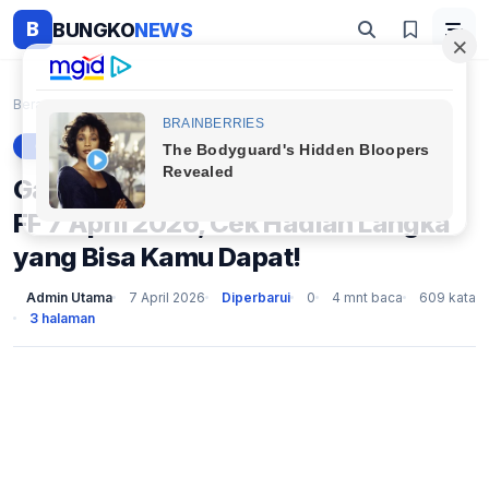
B
BUNGKO
NEWS
Beranda
Gaming
Garena Bagi-Bagi 19 Kode Redeem FF 7 April 2026, C...
GAMING
Garena Bagi-Bagi 19 Kode Redeem
FF 7 April 2026, Cek Hadiah Langka
yang Bisa Kamu Dapat!
Admin Utama
7 April 2026
Diperbarui
0
4 mnt baca
609 kata
3 halaman