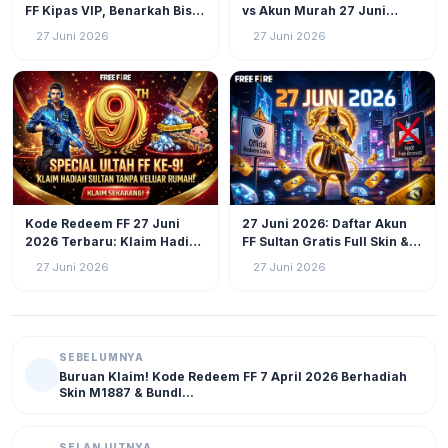
FF Kipas VIP, Benarkah Bisa
vs Akun Murah 27 Juni
Ubah Akun Biasa Jadi
2026: Beda 100x Lipat!
27 Juni 2026
27 Juni 2026
Sultan?
GAMING
56
GAMING
41
Kode Redeem FF 27 Juni
27 Juni 2026: Daftar Akun
2026 Terbaru: Klaim Hadiah
FF Sultan Gratis Full Skin &
Gratis Ultah Free Fire ke-9,
Diamond Melimpah!
27 Juni 2026
27 Juni 2026
Ada Skin, Bundle, hingga
Diamond
SEBELUMNYA
Buruan Klaim! Kode Redeem FF 7 April 2026 Berhadiah
Skin M1887 & Bundl...
SELANJUTNYA