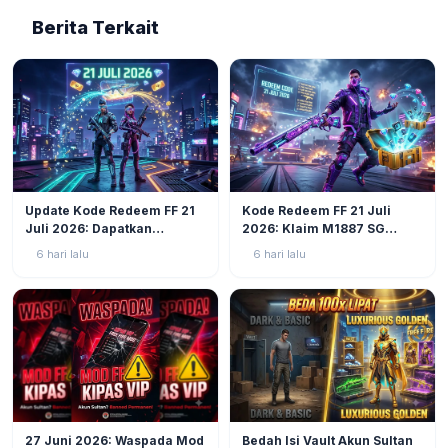
Berita Terkait
GAMING
12
GAMING
21
Update Kode Redeem FF 21
Kode Redeem FF 21 Juli
Juli 2026: Dapatkan
2026: Klaim M1887 SG
Voucher, Diamond, dan Skin
Ungu, Diamond, dan Skin
6 hari lalu
6 hari lalu
Eksklusif Sekarang Juga!
Rare Garena Sekarang!
GAMING
40
GAMING
43
27 Juni 2026: Waspada Mod
Bedah Isi Vault Akun Sultan