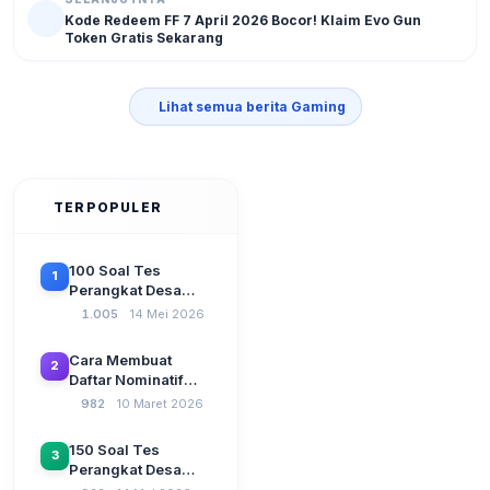
Kode Redeem FF 7 April 2026 Bocor! Klaim Evo Gun
Token Gratis Sekarang
Lihat semua berita Gaming
TERPOPULER
100 Soal Tes
1
Perangkat Desa
Terbaru 2026
1.005
14 Mei 2026
Beserta Kunci
Jawaban: Latihan
Cara Membuat
2
CAT Berbasis UU
Daftar Nominatif
Desa No. 3 Tahun
Siltap di Aplikasi
982
10 Maret 2026
2024
Siskeudes 2026
Sebelum Pengajuan
150 Soal Tes
3
SPP Pencairan
Perangkat Desa
Dana Desa
2026: Administrasi