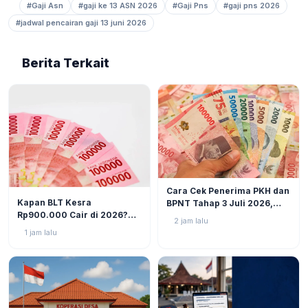
#Gaji Asn
#gaji ke 13 ASN 2026
#Gaji Pns
#gaji pns 2026
#jadwal pencairan gaji 13 juni 2026
Berita Terkait
BERITA
6
Cara Cek Penerima PKH dan
BERITA
8
Kapan BLT Kesra
BPNT Tahap 3 Juli 2026,
Rp900.000 Cair di 2026?
Bansos Sudah Mulai Cair!
2 jam lalu
Simak Prediksi dan
1 jam lalu
Perkembangannya