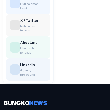
Ikuti halaman
kami
X / Twitter
Ikuti cuitan
terbaru
About.me
Lihat profil
lengkap
LinkedIn
Jejaring
profesional
BUNGKO
NEWS