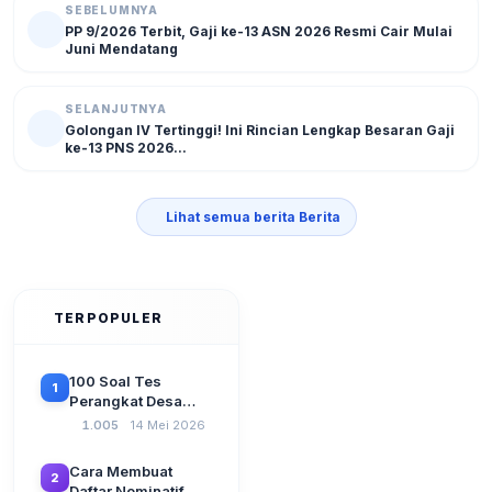
SEBELUMNYA
PP 9/2026 Terbit, Gaji ke-13 ASN 2026 Resmi Cair Mulai
Juni Mendatang
SELANJUTNYA
Golongan IV Tertinggi! Ini Rincian Lengkap Besaran Gaji
ke-13 PNS 2026...
Lihat semua berita Berita
TERPOPULER
100 Soal Tes
1
Perangkat Desa
Terbaru 2026
1.005
14 Mei 2026
Beserta Kunci
Jawaban: Latihan
Cara Membuat
2
CAT Berbasis UU
Daftar Nominatif