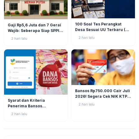
BERITA
9
BERITA
9
100 Soal Tes Perangkat
Gaji Rp5,6 Juta dan 7 Gerai
Desa Sesuai UU Terbaru (UU
Wajib: Seberapa Siap SPPI
No. 3 Tahun 2024 & PP No.
Menjalankan Ambiguitas
2 hari lalu
2 hari lalu
16 Tahun 2026)
Tugas di Lapangan?
BERITA
10
Bansos Rp750.000 Cair Juli
2026! Segera Cek NIK KTP
BERITA
10
Syarat dan Kriteria
di Situs Resmi Kemensos
2 hari lalu
Penerima Bansos
Agar Tak Ketinggalan
Rp750.000 Juli 2026, Cek
2 hari lalu
NIK KTP Sekarang Juga!