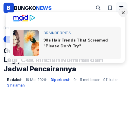
B
BUNGKO
NEWS
Beranda
Berita
Gaji ke-13 ASN 2026 Cair Sebentar Lagi, Cek Rincia...
BERITA
Gaji ke-13 ASN 2026 Cair Sebentar
Lagi, Cek Rincian Nominal dan
Jadwal Pencairannya
Redaksi
19 Mei 2026
Diperbarui
0
5 mnt baca
911 kata
3 halaman