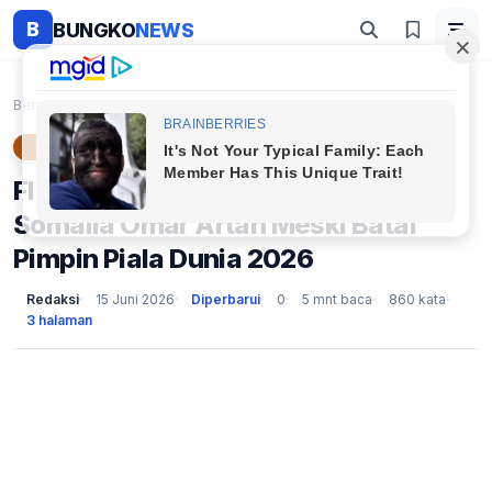
B
BUNGKO
NEWS
Beranda
Olahraga
FIFA Tetap Bayar Gaji Penuh Wasit Somalia Omar Art...
OLAHRAGA
FIFA Tetap Bayar Gaji Penuh Wasit
Somalia Omar Artan Meski Batal
Pimpin Piala Dunia 2026
Redaksi
15 Juni 2026
Diperbarui
0
5 mnt baca
860 kata
3 halaman