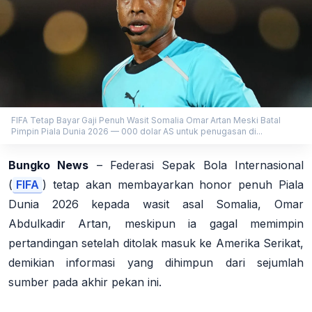
FIFA Tetap Bayar Gaji Penuh Wasit Somalia Omar Artan Meski Batal
Pimpin Piala Dunia 2026 — 000 dolar AS untuk penugasan di...
Bungko News
–
Federasi Sepak Bola Internasional
(
FIFA
) tetap akan membayarkan honor penuh Piala
Dunia 2026 kepada wasit asal Somalia, Omar
Abdulkadir Artan, meskipun ia gagal memimpin
pertandingan setelah ditolak masuk ke Amerika Serikat,
demikian informasi yang dihimpun dari sejumlah
sumber pada akhir pekan ini.