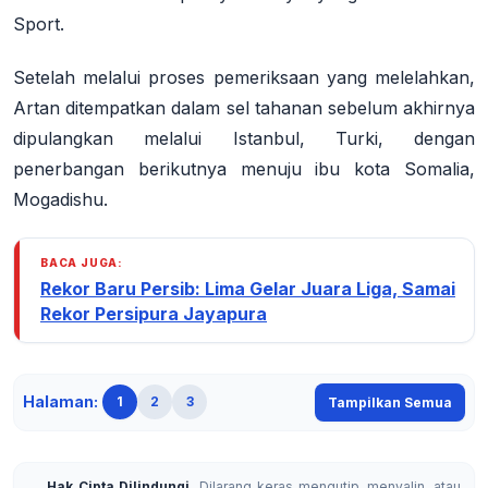
Sport
.
Setelah melalui proses pemeriksaan yang melelahkan,
Artan ditempatkan dalam sel tahanan sebelum akhirnya
dipulangkan melalui Istanbul, Turki, dengan
penerbangan berikutnya menuju ibu kota Somalia,
Mogadishu
.
BACA JUGA:
Rekor Baru Persib: Lima Gelar Juara Liga, Samai
Rekor Persipura Jayapura
Halaman:
1
2
3
Tampilkan Semua
Hak Cipta Dilindungi.
Dilarang keras mengutip, menyalin, atau