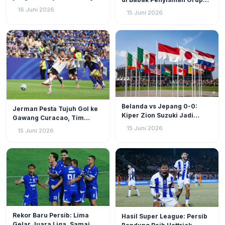
0 di Atlanta, Rekor Baru
Piala Dunia 2026: Meksiko
16 Juni 2026
15 Juni 2026
Tercipta
dan Korea Selatan Incar
Tiket ke 32 Besar
OLAHRAGA
7
OLAHRAGA
4
Belanda vs Jepang 0-0:
Jerman Pesta Tujuh Gol ke
Kiper Zion Suzuki Jadi
Gawang Curacao, Tim
Momok, Samurai Blue Curi
Debutan Piala Dunia Dihajar
15 Juni 2026
15 Juni 2026
Satu Poin
7-1
OLAHRAGA
45
OLAHRAGA
57
Rekor Baru Persib: Lima
Hasil Super League: Persib
Gelar Juara Liga, Samai