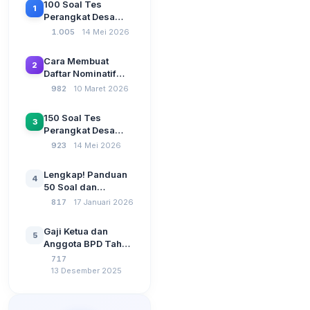
100 Soal Tes
1
Perangkat Desa
Terbaru 2026
1.005
14 Mei 2026
Beserta Kunci
Jawaban: Latihan
Cara Membuat
2
CAT Berbasis UU
Daftar Nominatif
Desa No. 3 Tahun
Siltap di Aplikasi
982
10 Maret 2026
2024
Siskeudes 2026
Sebelum Pengajuan
150 Soal Tes
3
SPP Pencairan
Perangkat Desa
Dana Desa
2026: Administrasi
923
14 Mei 2026
Pemerintahan,
Wawasan
Lengkap! Panduan
4
Kebangsaan, dan
50 Soal dan
Komputer Beserta
Jawaban Tes
817
17 Januari 2026
Jawaban Paling
Perangkat Desa
Lengkap
Tahun 2026
Gaji Ketua dan
5
Berdasarkan UU No
Anggota BPD Tahun
3 Tahun 2024
2026, Berapa
717
Besarannya? Ada
13 Desember 2025
Kenaikan?