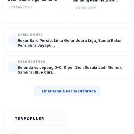
Bandung Raih Hattrick
Rekor Persipura Jayapura
Juara, Borneo FC Gigit Jari
23 Mei 2026
23 Mei 2026
Meski Bantai Malut United 7-
1
SEBELUMNYA
Rekor Baru Persib: Lima Gelar Juara Liga, Samai Rekor
Persipura Jayapu...
SELANJUTNYA
Belanda vs Jepang 0-0: Kiper Zion Suzuki Jadi Momok,
Samurai Blue Curi...
Lihat semua berita Olahraga
TERPOPULER