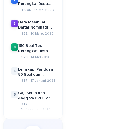
Perangkat Desa
Terbaru 2026
1.005
14 Mei 2026
Beserta Kunci
Jawaban: Latihan
Cara Membuat
2
CAT Berbasis UU
Daftar Nominatif
Desa No. 3 Tahun
Siltap di Aplikasi
982
10 Maret 2026
2024
Siskeudes 2026
Sebelum Pengajuan
150 Soal Tes
3
SPP Pencairan
Perangkat Desa
Dana Desa
2026: Administrasi
923
14 Mei 2026
Pemerintahan,
Wawasan
Lengkap! Panduan
4
Kebangsaan, dan
50 Soal dan
Komputer Beserta
Jawaban Tes
817
17 Januari 2026
Jawaban Paling
Perangkat Desa
Lengkap
Tahun 2026
Gaji Ketua dan
5
Berdasarkan UU No
Anggota BPD Tahun
3 Tahun 2024
2026, Berapa
717
Besarannya? Ada
13 Desember 2025
Kenaikan?