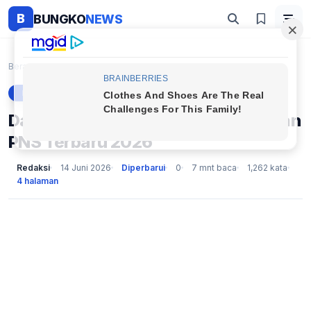
B
BUNGKO
NEWS
Beranda
Berita
Daftar Gaji dan Tunjangan Pensiunan PNS Terbaru 20...
BERITA
Daftar Gaji dan Tunjangan Pensiunan
PNS Terbaru 2026
Redaksi
14 Juni 2026
Diperbarui
0
7 mnt baca
1,262 kata
4 halaman