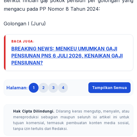
Berikut rincian gaji pokok pensiun per golongan yang
mengacu pada PP Nomor 8 Tahun 2024:
Golongan I (Juru)
BACA JUGA:
BREAKING NEWS: MENKEU UMUMKAN GAJI
PENSIUNAN PNS 6 JULI 2026, KENAIKAN GAJI
PENSIUNAN?
Halaman:
1
2
3
4
Tampilkan Semua
Hak Cipta Dilindungi.
Dilarang keras mengutip, menyalin, atau
mereproduksi sebagian maupun seluruh isi artikel ini untuk
tujuan komersial, termasuk pembuatan konten media sosial,
tanpa izin tertulis dari Redaksi.