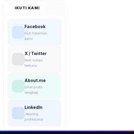
IKUTI KAMI
Facebook
Ikuti halaman
kami
X / Twitter
Ikuti cuitan
terbaru
About.me
Lihat profil
lengkap
LinkedIn
Jejaring
profesional