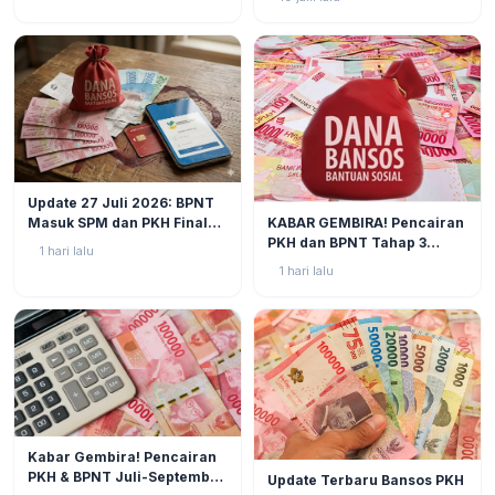
Utama
BERITA
2
Update 27 Juli 2026: BPNT
BERITA
3
KABAR GEMBIRA! Pencairan
Masuk SPM dan PKH Final
PKH dan BPNT Tahap 3
Closing, Kapan Uang Bansos
1 hari lalu
Tahun 2026 Kian Mendekat!
Rp600.000 Benar-benar
1 hari lalu
Cair?
BERITA
2
Kabar Gembira! Pencairan
BERITA
5
PKH & BPNT Juli-September
Update Terbaru Bansos PKH