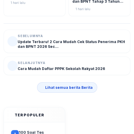
2026 Kian Dekat, Status SPM
dan BPNT Tahap 3 Tahun
1 hari lalu
Muncul!
2026: Progres di Akhir Juli
1 hari lalu
Semakin Mendekati
Pencairan
SEBELUMNYA
Update Terbaru! 2 Cara Mudah Cek Status Penerima PKH
dan BPNT 2026 Sec...
SELANJUTNYA
Cara Mudah Daftar PPPK Sekolah Rakyat 2026
Lihat semua berita Berita
TERPOPULER
100 Soal Tes
1