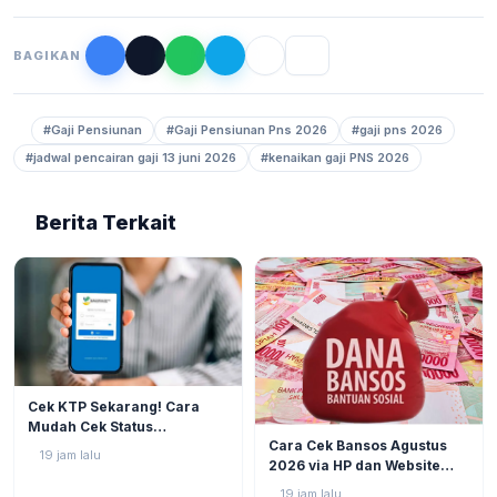
BAGIKAN
#Gaji Pensiunan
#Gaji Pensiunan Pns 2026
#gaji pns 2026
#jadwal pencairan gaji 13 juni 2026
#kenaikan gaji PNS 2026
Berita Terkait
BERITA
3
Cek KTP Sekarang! Cara
Mudah Cek Status
BERITA
1
Cara Cek Bansos Agustus
Pencairan PKH dan BPNT
19 jam lalu
2026 via HP dan Website
2026 via HP Tanpa Jauh-
Resmi, NIK KTP Jadi Kunci
Jauh
19 jam lalu