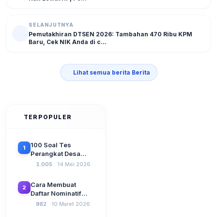
SELANJUTNYA
Pemutakhiran DTSEN 2026: Tambahan 470 Ribu KPM
Baru, Cek NIK Anda di c...
Lihat semua berita Berita
TERPOPULER
100 Soal Tes
1
Perangkat Desa
Terbaru 2026
1.005
14 Mei 2026
Beserta Kunci
Jawaban: Latihan
Cara Membuat
2
CAT Berbasis UU
Daftar Nominatif
Desa No. 3 Tahun
Siltap di Aplikasi
982
10 Maret 2026
2024
Siskeudes 2026