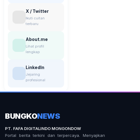
X / Twitter
Ikuti cuitan
terbaru
About.me
Lihat profil
lengkap
LinkedIn
Jejaring
profesional
BUNGKO
NEWS
PT. FAFA DIGITALINDO MONGONDOW
Portal berita terkini dan terpercaya. Menyajikan