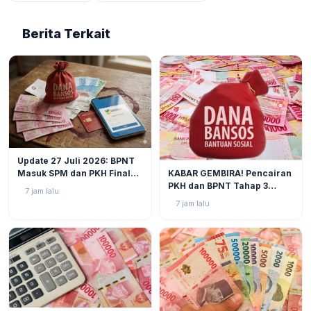
Berita Terkait
BERITA
2
Update 27 Juli 2026: BPNT
BERITA
3
KABAR GEMBIRA! Pencairan
Masuk SPM dan PKH Final
PKH dan BPNT Tahap 3
Closing, Kapan Uang Bansos
7 jam lalu
Tahun 2026 Kian Mendekat!
Rp600.000 Benar-benar
7 jam lalu
Cair?