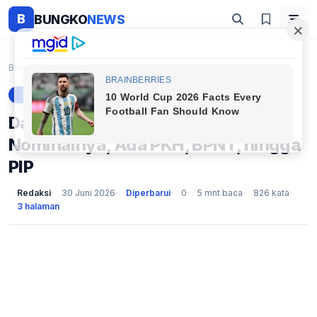
B
BUNGKO
NEWS
Beranda
Berita
Daftar Bansos Juli 2026: Cek Nominalnya, Ada PKH, ...
BERITA
Daftar Bansos Juli 2026: Cek
Nominalnya, Ada PKH, BPNT, hingga
PIP
Redaksi
30 Juni 2026
Diperbarui
0
5 mnt baca
826 kata
3 halaman