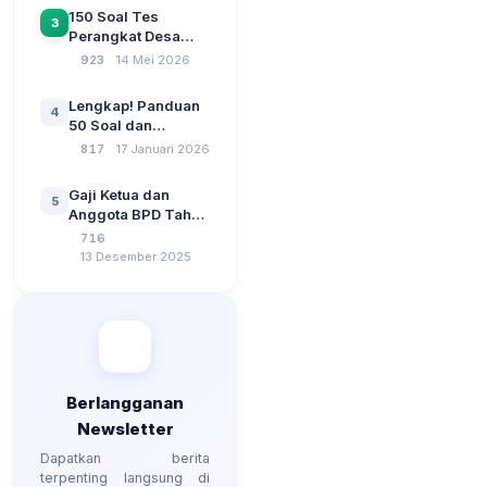
Sebelum Pengajuan
150 Soal Tes
3
SPP Pencairan
Perangkat Desa
Dana Desa
2026: Administrasi
923
14 Mei 2026
Pemerintahan,
Wawasan
Lengkap! Panduan
4
Kebangsaan, dan
50 Soal dan
Komputer Beserta
Jawaban Tes
817
17 Januari 2026
Jawaban Paling
Perangkat Desa
Lengkap
Tahun 2026
Gaji Ketua dan
5
Berdasarkan UU No
Anggota BPD Tahun
3 Tahun 2024
2026, Berapa
716
Besarannya? Ada
13 Desember 2025
Kenaikan?
Berlangganan
Newsletter
Dapatkan berita
terpenting langsung di