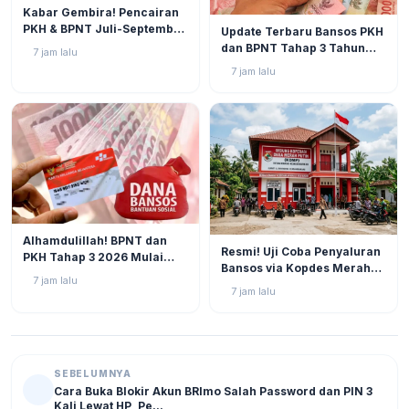
BERITA
2
Kabar Gembira! Pencairan
BERITA
5
PKH & BPNT Juli-September
Update Terbaru Bansos PKH
2026 Kian Dekat, Status SPM
dan BPNT Tahap 3 Tahun
7 jam lalu
Muncul!
2026: Progres di Akhir Juli
7 jam lalu
Semakin Mendekati
Pencairan
BERITA
4
Alhamdulillah! BPNT dan
BERITA
5
Resmi! Uji Coba Penyaluran
PKH Tahap 3 2026 Mulai
Bansos via Kopdes Merah
Bergulir, Simak Jadwal dan
7 jam lalu
Putih Digelar Akhir Agustus
Status Terbarunya di SIKS-
7 jam lalu
2026
NG
SEBELUMNYA
Cara Buka Blokir Akun BRImo Salah Password dan PIN 3
Kali Lewat HP, Pe...