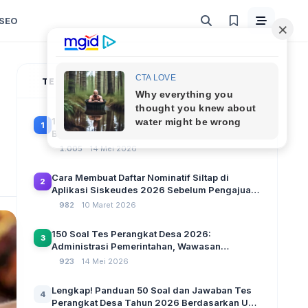
SEO
TERPOPULER
100 Soal Tes Perangkat Desa Terbaru 2026
1
Beserta Kunci Jawaban: Latihan CAT Berbasis
UU Desa No. 3 Tahun 2024
1.005
14 Mei 2026
Cara Membuat Daftar Nominatif Siltap di
2
Aplikasi Siskeudes 2026 Sebelum Pengajuan
SPP Pencairan Dana Desa
982
10 Maret 2026
150 Soal Tes Perangkat Desa 2026:
3
Administrasi Pemerintahan, Wawasan
Kebangsaan, dan Komputer Beserta Jawaban
923
14 Mei 2026
Paling Lengkap
Lengkap! Panduan 50 Soal dan Jawaban Tes
4
Perangkat Desa Tahun 2026 Berdasarkan UU