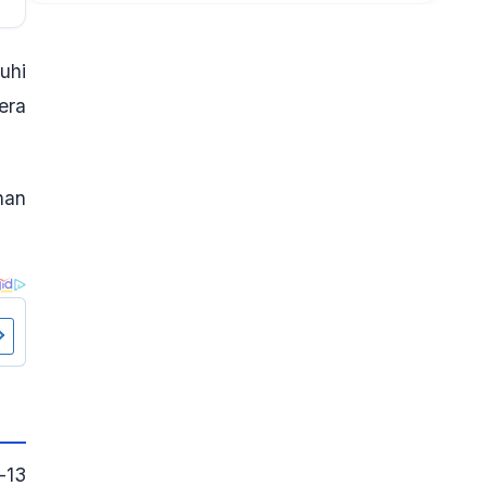
uhi
era
han
-13