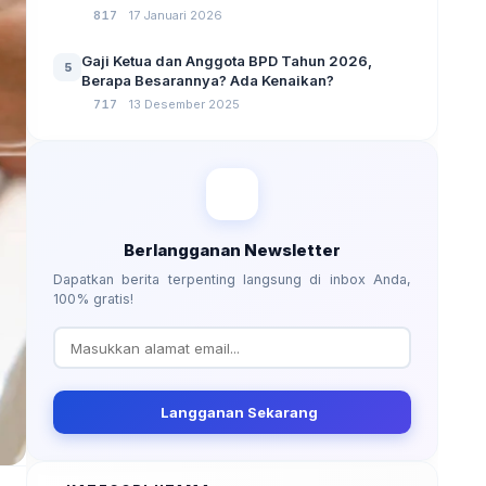
No 3 Tahun 2024
817
17 Januari 2026
Gaji Ketua dan Anggota BPD Tahun 2026,
5
Berapa Besarannya? Ada Kenaikan?
717
13 Desember 2025
Berlangganan Newsletter
Dapatkan berita terpenting langsung di inbox Anda,
100% gratis!
Langganan Sekarang