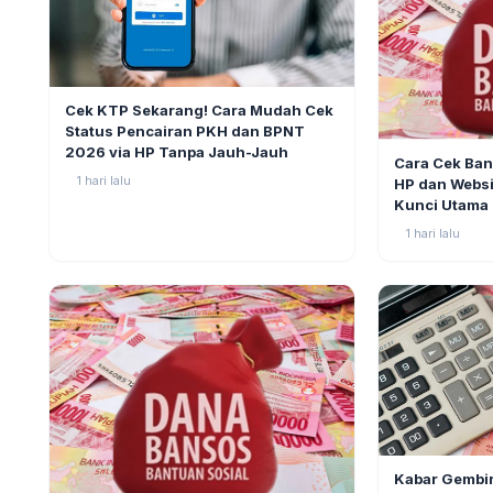
BERITA
4
Cek KTP Sekarang! Cara Mudah Cek
Status Pencairan PKH dan BPNT
BERITA
2026 via HP Tanpa Jauh-Jauh
Cara Cek Ban
1 hari lalu
HP dan Websi
Kunci Utama
1 hari lalu
BERITA
Kabar Gembir