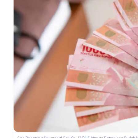
Cek Rekening Sekarang! Gaji Ke-13 PNS hingga Pensiunan Sudah Mul