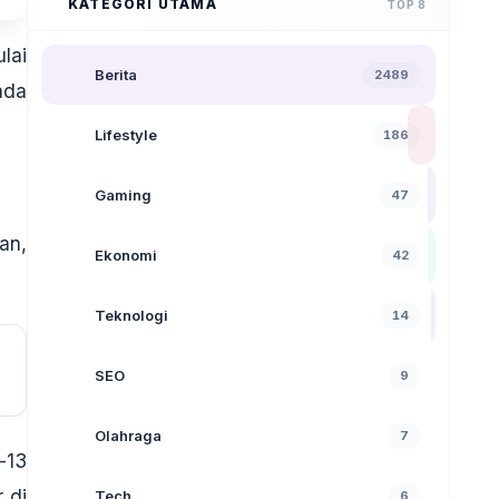
KATEGORI UTAMA
TOP 8
lai
Berita
2489
ada
Lifestyle
186
Gaming
47
an,
Ekonomi
42
Teknologi
14
SEO
9
Olahraga
7
-13
 di
Tech
6