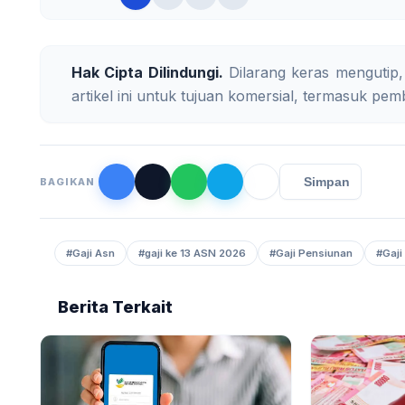
Hak Cipta Dilindungi.
Dilarang keras mengutip,
artikel ini untuk tujuan komersial, termasuk pemb
Simpan
BAGIKAN
#Gaji Asn
#gaji ke 13 ASN 2026
#Gaji Pensiunan
#Gaji
Berita Terkait