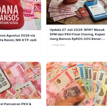
BERITA
Update 27 Juli 2026: BPNT Masuk
2
SPM dan PKH Final Closing, Kapan
sos Agustus 2026 via
Uang Bansos Rp600.000 Benar-
te Resmi, NIK KTP Jadi
benar Cair?
2 hari lalu
2
a! Pencairan PKH &