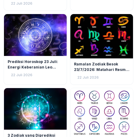
Virgo, Capricorn)!
Kuadrat Bulan di Scorpio, 4
22 Juli 2026
Zodiak Ini Rawan Emosi
Meledak!
LIFESTYLE
3
LIFESTYLE
8
Prediksi Horoskop 23 Juli:
Ramalan Zodiak Besok
Energi Keberanian Leo
23/7/2026: Matahari Resmi
Menguat, Waktunya Zodiak
Masuk Leo, 3 Zodiak Ini
22 Juli 2026
22 Juli 2026
Api Tunjukkan Jati Diri!
Akan Jadi Pusat Perhatian!
LIFESTYLE
25
3 Zodiak yang Diprediksi