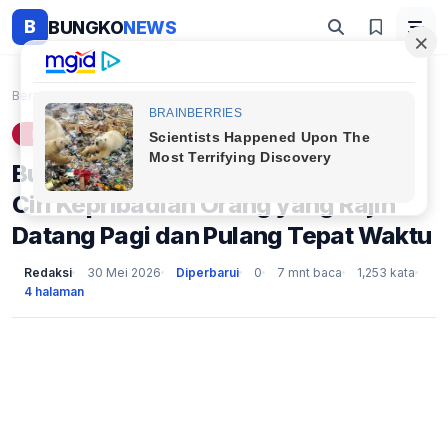
B
BUNGKO
NEWS
Beranda
Lifestyle
Bukan Malas! Psikologi Ungkap 10 Ciri Kepribadian ...
LIFESTYLE
Bukan Malas! Psikologi Ungkap 10
Ciri Kepribadian Orang yang Rajin
Datang Pagi dan Pulang Tepat Waktu
Redaksi
30 Mei 2026
Diperbarui
0
7 mnt baca
1,253 kata
4 halaman