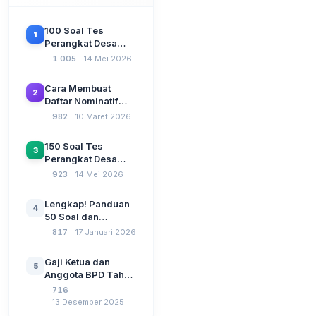
100 Soal Tes
1
Perangkat Desa
Terbaru 2026
1.005
14 Mei 2026
Beserta Kunci
Jawaban: Latihan
Cara Membuat
2
CAT Berbasis UU
Daftar Nominatif
Desa No. 3 Tahun
Siltap di Aplikasi
982
10 Maret 2026
2024
Siskeudes 2026
Sebelum Pengajuan
150 Soal Tes
3
SPP Pencairan
Perangkat Desa
Dana Desa
2026: Administrasi
923
14 Mei 2026
Pemerintahan,
Wawasan
Lengkap! Panduan
4
Kebangsaan, dan
50 Soal dan
Komputer Beserta
Jawaban Tes
817
17 Januari 2026
Jawaban Paling
Perangkat Desa
Lengkap
Tahun 2026
Gaji Ketua dan
5
Berdasarkan UU No
Anggota BPD Tahun
3 Tahun 2024
2026, Berapa
716
Besarannya? Ada
13 Desember 2025
Kenaikan?