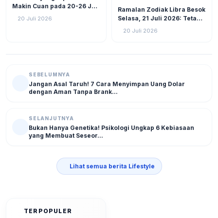
LIFESTYLE
14
Makin Cuan pada 20-26 Juli
Ramalan Zodiak Libra Besok
2026: Virgo Berani Ambil
Selasa, 21 Juli 2026: Tetap
20 Juli 2026
Inisiatif
Fokus Hadapi Tantangan,
20 Juli 2026
Atur Keuangan dan Jaga
Kesehatan
SEBELUMNYA
Jangan Asal Taruh! 7 Cara Menyimpan Uang Dolar
dengan Aman Tanpa Brank...
SELANJUTNYA
Bukan Hanya Genetika! Psikologi Ungkap 6 Kebiasaan
yang Membuat Seseor...
Lihat semua berita Lifestyle
TERPOPULER