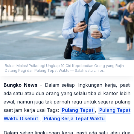
Bukan Malas! Psikologi Ungkap 10 Ciri Kepribadian Orang yang Rajin
Datang Pagi dan Pulang Tepat Waktu — Salah satu ciri or...
Bungko News
– Dalam setiap lingkungan kerja, pasti
ada satu atau dua orang yang selalu tiba di kantor lebih
awal, namun juga tak pernah ragu untuk segera pulang
saat jam kerja usai Tags:
Pulang Tepat
,
Pulang Tepat
Waktu Disebut
,
Pulang Kerja Tepat Waktu
Dalam setiap lingkungan kerja, pasti ada satu atau dua