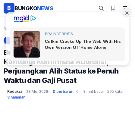
B
BUNGKO
NEWS
Beranda
Berita
Bukan Isapan Jempol! Aliansi PPPK Kantongi Konfirm...
BERITA
Bukan Isapan Jempol! Aliansi PPPK
Kantongi Konfirmasi Audiensi,
Perjuangkan Alih Status ke Penuh
Waktu dan Gaji Pusat
Redaksi
28 Mei 2026
Diperbarui
0
3 mnt baca
595 kata
3 halaman