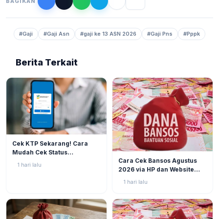
BAGIKAN
#Gaji
#Gaji Asn
#gaji ke 13 ASN 2026
#Gaji Pns
#Pppk
Berita Terkait
BERITA
4
Cek KTP Sekarang! Cara
Mudah Cek Status
BERITA
2
Cara Cek Bansos Agustus
Pencairan PKH dan BPNT
1 hari lalu
2026 via HP dan Website
2026 via HP Tanpa Jauh-
Resmi, NIK KTP Jadi Kunci
Jauh
1 hari lalu
Utama