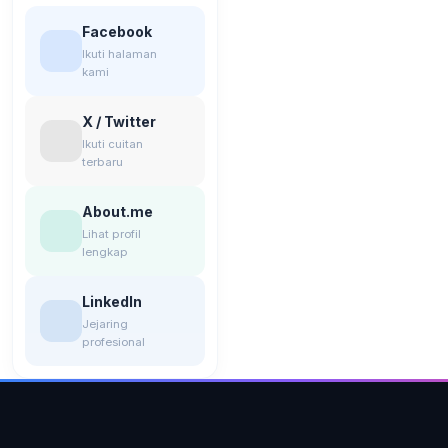
Facebook
Ikuti halaman
kami
X / Twitter
Ikuti cuitan
terbaru
About.me
Lihat profil
lengkap
LinkedIn
Jejaring
profesional