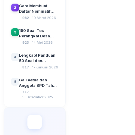
Jawaban: Latihan
Cara Membuat
2
CAT Berbasis UU
Daftar Nominatif
Desa No. 3 Tahun
Siltap di Aplikasi
982
10 Maret 2026
2024
Siskeudes 2026
Sebelum Pengajuan
150 Soal Tes
3
SPP Pencairan
Perangkat Desa
Dana Desa
2026: Administrasi
923
14 Mei 2026
Pemerintahan,
Wawasan
Lengkap! Panduan
4
Kebangsaan, dan
50 Soal dan
Komputer Beserta
Jawaban Tes
817
17 Januari 2026
Jawaban Paling
Perangkat Desa
Lengkap
Tahun 2026
Gaji Ketua dan
5
Berdasarkan UU No
Anggota BPD Tahun
3 Tahun 2024
2026, Berapa
717
Besarannya? Ada
13 Desember 2025
Kenaikan?