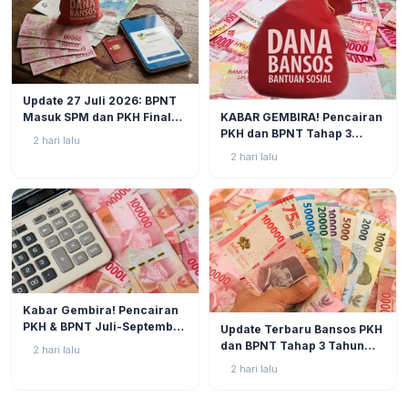
BERITA
2
Update 27 Juli 2026: BPNT
BERITA
4
KABAR GEMBIRA! Pencairan
Masuk SPM dan PKH Final
PKH dan BPNT Tahap 3
Closing, Kapan Uang Bansos
2 hari lalu
Tahun 2026 Kian Mendekat!
Rp600.000 Benar-benar
2 hari lalu
Cair?
BERITA
2
Kabar Gembira! Pencairan
BERITA
5
PKH & BPNT Juli-September
Update Terbaru Bansos PKH
2026 Kian Dekat, Status SPM
dan BPNT Tahap 3 Tahun
2 hari lalu
Muncul!
2026: Progres di Akhir Juli
2 hari lalu
Semakin Mendekati
Pencairan