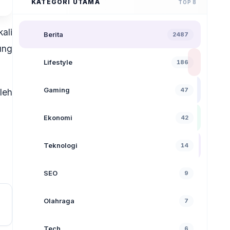
KATEGORI UTAMA
TOP 8
ali
Berita
2487
ung
Lifestyle
186
Gaming
47
leh
Ekonomi
42
Teknologi
14
SEO
9
Olahraga
7
Tech
6