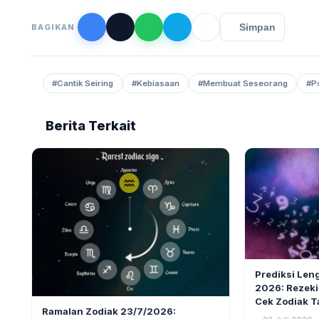
Simpan
BAGIKAN
#Cantik Seiring
#Kebiasaan
#Membuat Seseorang
#Ps
Berita Terkait
LIFESTYLE
Prediksi Len
2026: Rezeki
Cek Zodiak T
LIFESTYLE
5
Ramalan Zodiak 23/7/2026:
Capricorn)!