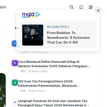
SEO
TERPOPULER
100 Soal Tes Perangkat Desa Terbaru 2026
1
Beserta Kunci Jawaban: Latihan CAT Berbasis
UU Desa No. 3 Tahun 2024
1.005
14 Mei 2026
Cara Membuat Daftar Nominatif Siltap di
2
Aplikasi Siskeudes 2026 Sebelum Pengajuan
SPP Pencairan Dana Desa
982
10 Maret 2026
150 Soal Tes Perangkat Desa 2026:
3
Administrasi Pemerintahan, Wawasan
Kebangsaan, dan Komputer Beserta Jawaban
923
14 Mei 2026
Paling Lengkap
Lengkap! Panduan 50 Soal dan Jawaban Tes
4
Perangkat Desa Tahun 2026 Berdasarkan UU