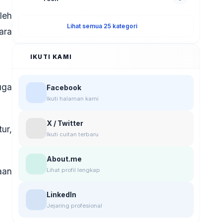
leh
Lihat semua 25 kategori
ara
IKUTI KAMI
uga
Facebook
Ikuti halaman kami
X / Twitter
ur,
Ikuti cuitan terbaru
About.me
aan
Lihat profil lengkap
LinkedIn
Jejaring profesional