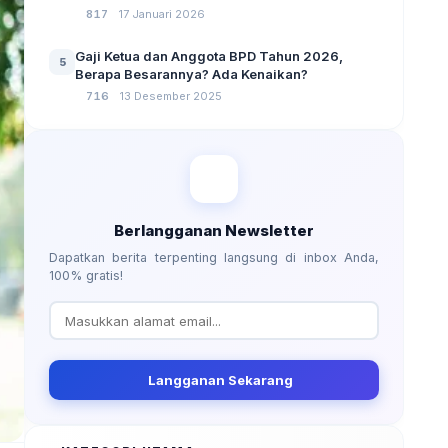
No 3 Tahun 2024
817
17 Januari 2026
Gaji Ketua dan Anggota BPD Tahun 2026,
5
Berapa Besarannya? Ada Kenaikan?
716
13 Desember 2025
Berlangganan Newsletter
Dapatkan berita terpenting langsung di inbox Anda,
100% gratis!
Langganan Sekarang