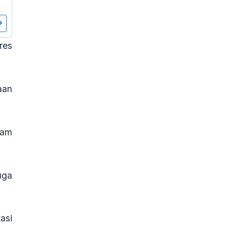
res
aan
lam
uga
asi