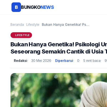
BUNGKO
NEWS
B
Beranda
Lifestyle
Bukan Hanya Genetika! Psikologi Ungkap 6 Kebiasaan...
LIFESTYLE
Bukan Hanya Genetika! Psikologi 
Seseorang Semakin Cantik di Usia 
Redaksi
30 Mei 2026
Diperbarui
0
5 mnt baca
9