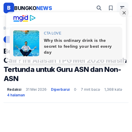
B
BUNGKO
NEWS
Beranda
Berita
Beda Nasib, Sama-Sama Belum Cair? Ini Alasan TPG M...
BERITA
Beda Nasib, Sama-Sama Belum
Cair? Ini Alasan TPG Mei 2026 Masih
Tertunda untuk Guru ASN dan Non-
ASN
Redaksi
31 Mei 2026
Diperbarui
0
7 mnt baca
1,368 kata
4 halaman