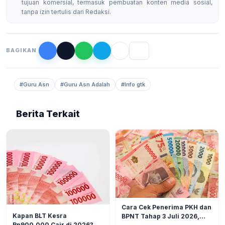
tujuan komersial, termasuk pembuatan konten media sosial,
tanpa izin tertulis dari Redaksi.
BAGIKAN
#Guru Asn
#Guru Asn Adalah
#Info gtk
Berita Terkait
BERITA
6
Cara Cek Penerima PKH dan
BERITA
9
Kapan BLT Kesra
BPNT Tahap 3 Juli 2026,
Rp900.000 Cair di 2026?