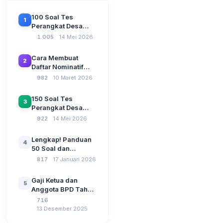
100 Soal Tes
1
Perangkat Desa
Terbaru 2026
1.005
14 Mei 2026
Beserta Kunci
Jawaban: Latihan
Cara Membuat
2
CAT Berbasis UU
Daftar Nominatif
Desa No. 3 Tahun
Siltap di Aplikasi
982
10 Maret 2026
2024
Siskeudes 2026
Sebelum Pengajuan
150 Soal Tes
3
SPP Pencairan
Perangkat Desa
Dana Desa
2026: Administrasi
922
14 Mei 2026
Pemerintahan,
Wawasan
Lengkap! Panduan
4
Kebangsaan, dan
50 Soal dan
Komputer Beserta
Jawaban Tes
817
17 Januari 2026
Jawaban Paling
Perangkat Desa
Lengkap
Tahun 2026
Gaji Ketua dan
5
Berdasarkan UU No
Anggota BPD Tahun
3 Tahun 2024
2026, Berapa
716
Besarannya? Ada
13 Desember 2025
Kenaikan?