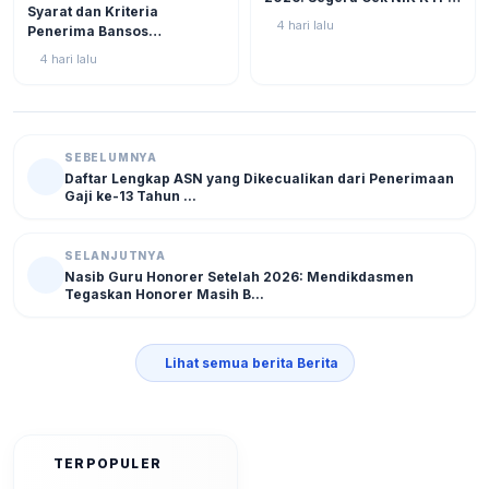
BERITA
11
Syarat dan Kriteria
di Situs Resmi Kemensos
4 hari lalu
Penerima Bansos
Agar Tak Ketinggalan
Rp750.000 Juli 2026, Cek
4 hari lalu
NIK KTP Sekarang Juga!
SEBELUMNYA
Daftar Lengkap ASN yang Dikecualikan dari Penerimaan
Gaji ke-13 Tahun ...
SELANJUTNYA
Nasib Guru Honorer Setelah 2026: Mendikdasmen
Tegaskan Honorer Masih B...
Lihat semua berita Berita
TERPOPULER