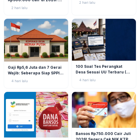
Bansos Sudah Mulai Cair!
2 hari lalu
Simak Prediksi dan
2 hari lalu
Perkembangannya
BERITA
9
BERITA
11
100 Soal Tes Perangkat
Gaji Rp5,6 Juta dan 7 Gerai
Desa Sesuai UU Terbaru (UU
Wajib: Seberapa Siap SPPI
No. 3 Tahun 2024 & PP No.
Menjalankan Ambiguitas
4 hari lalu
4 hari lalu
16 Tahun 2026)
Tugas di Lapangan?
BERITA
12
Bansos Rp750.000 Cair Juli
2026! Segera Cek NIK KTP