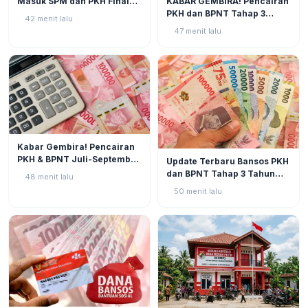
KABAR GEMBIRA! Pencairan
Masuk SPM dan PKH Final
PKH dan BPNT Tahap 3
Closing, Kapan Uang Bansos
42 menit lalu
Tahun 2026 Kian Mendekat!
Rp600.000 Benar-benar
47 menit lalu
Cair?
BERITA
1
Kabar Gembira! Pencairan
BERITA
4
PKH & BPNT Juli-September
Update Terbaru Bansos PKH
2026 Kian Dekat, Status SPM
dan BPNT Tahap 3 Tahun
48 menit lalu
Muncul!
2026: Progres di Akhir Juli
50 menit lalu
Semakin Mendekati
Pencairan