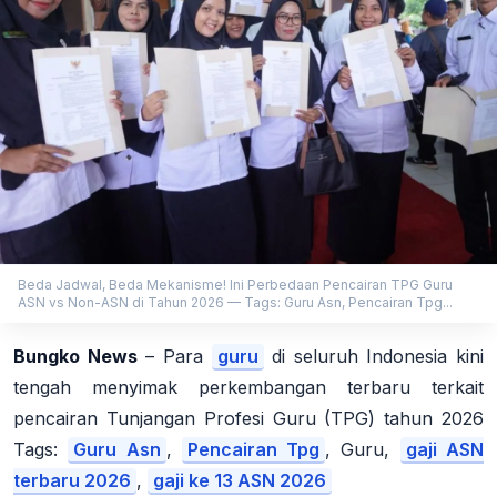
Beda Jadwal, Beda Mekanisme! Ini Perbedaan Pencairan TPG Guru
ASN vs Non-ASN di Tahun 2026 — Tags: Guru Asn, Pencairan Tpg...
Bungko News
– Para
guru
di seluruh Indonesia kini
tengah menyimak perkembangan terbaru terkait
pencairan Tunjangan Profesi Guru (TPG) tahun 2026
Tags:
Guru Asn
,
Pencairan Tpg
, Guru,
gaji ASN
terbaru 2026
,
gaji ke 13 ASN 2026