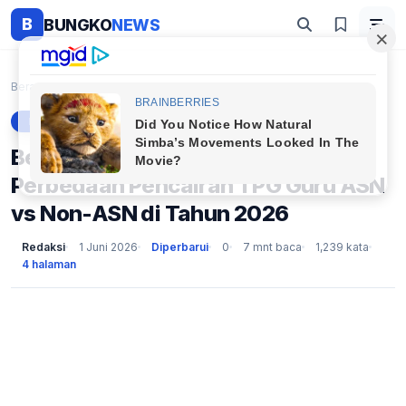
B
BUNGKO
NEWS
Beranda
Berita
Beda Jadwal, Beda Mekanisme! Ini Perbedaan Pencair...
BERITA
Beda Jadwal, Beda Mekanisme! Ini
Perbedaan Pencairan TPG Guru ASN
vs Non-ASN di Tahun 2026
Redaksi
1 Juni 2026
Diperbarui
0
7 mnt baca
1,239 kata
4 halaman