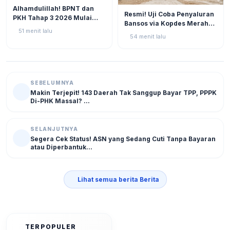
BERITA
3
Alhamdulillah! BPNT dan
BERITA
3
Resmi! Uji Coba Penyaluran
PKH Tahap 3 2026 Mulai
Bansos via Kopdes Merah
Bergulir, Simak Jadwal dan
51 menit lalu
Putih Digelar Akhir Agustus
Status Terbarunya di SIKS-
54 menit lalu
2026
NG
SEBELUMNYA
Makin Terjepit! 143 Daerah Tak Sanggup Bayar TPP, PPPK
Di-PHK Massal? ...
SELANJUTNYA
Segera Cek Status! ASN yang Sedang Cuti Tanpa Bayaran
atau Diperbantuk...
Lihat semua berita Berita
TERPOPULER