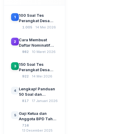
100 Soal Tes
1
Perangkat Desa
Terbaru 2026
1.005
14 Mei 2026
Beserta Kunci
Jawaban: Latihan
Cara Membuat
2
CAT Berbasis UU
Daftar Nominatif
Desa No. 3 Tahun
Siltap di Aplikasi
982
10 Maret 2026
2024
Siskeudes 2026
Sebelum Pengajuan
150 Soal Tes
3
SPP Pencairan
Perangkat Desa
Dana Desa
2026: Administrasi
922
14 Mei 2026
Pemerintahan,
Wawasan
Lengkap! Panduan
4
Kebangsaan, dan
50 Soal dan
Komputer Beserta
Jawaban Tes
817
17 Januari 2026
Jawaban Paling
Perangkat Desa
Lengkap
Tahun 2026
Gaji Ketua dan
5
Berdasarkan UU No
Anggota BPD Tahun
3 Tahun 2024
2026, Berapa
716
Besarannya? Ada
13 Desember 2025