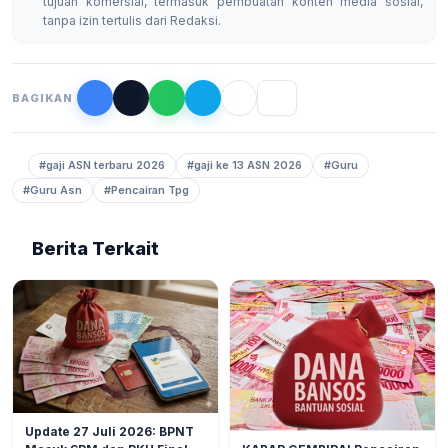
tujuan komersial, termasuk pembuatan konten media sosial,
tanpa izin tertulis dari Redaksi.
BAGIKAN
#gaji ASN terbaru 2026
#gaji ke 13 ASN 2026
#Guru
#Guru Asn
#Pencairan Tpg
Berita Terkait
BERITA
1
Update 27 Juli 2026: BPNT
BERITA
2