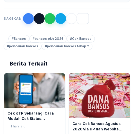
BAGIKAN
#Bansos
#bansos pkh 2026
#Cek Bansos
#pencairan bansos
#pencairan bansos tahap 2
Berita Terkait
BERITA
4
Cek KTP Sekarang! Cara
Mudah Cek Status
BERITA
2
Cara Cek Bansos Agustus
Pencairan PKH dan BPNT
1 hari lalu
2026 via HP dan Website
2026 via HP Tanpa Jauh-