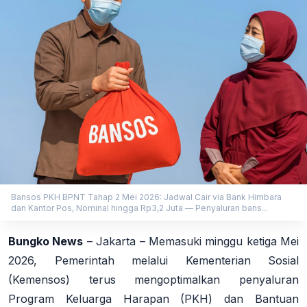
Bansos PKH BPNT Tahap 2 Mei 2026: Jadwal Cair via Bank Himbara
dan Kantor Pos, Nominal hingga Rp3,2 Juta — Penyaluran bans...
Bungko News
–
Jakarta
– Memasuki minggu ketiga Mei
2026, Pemerintah melalui Kementerian Sosial
(Kemensos) terus mengoptimalkan penyaluran
Program Keluarga Harapan (PKH) dan Bantuan