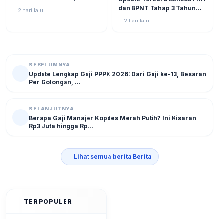
2026 Kian Dekat, Status SPM
dan BPNT Tahap 3 Tahun
2 hari lalu
Muncul!
2026: Progres di Akhir Juli
2 hari lalu
Semakin Mendekati
Pencairan
SEBELUMNYA
Update Lengkap Gaji PPPK 2026: Dari Gaji ke-13, Besaran
Per Golongan, ...
SELANJUTNYA
Berapa Gaji Manajer Kopdes Merah Putih? Ini Kisaran
Rp3 Juta hingga Rp...
Lihat semua berita Berita
TERPOPULER