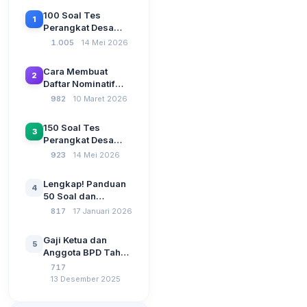
100 Soal Tes
1
Perangkat Desa
Terbaru 2026
1.005
14 Mei 2026
Beserta Kunci
Jawaban: Latihan
Cara Membuat
2
CAT Berbasis UU
Daftar Nominatif
Desa No. 3 Tahun
Siltap di Aplikasi
982
10 Maret 2026
2024
Siskeudes 2026
Sebelum Pengajuan
150 Soal Tes
3
SPP Pencairan
Perangkat Desa
Dana Desa
2026: Administrasi
923
14 Mei 2026
Pemerintahan,
Wawasan
Lengkap! Panduan
4
Kebangsaan, dan
50 Soal dan
Komputer Beserta
Jawaban Tes
817
17 Januari 2026
Jawaban Paling
Perangkat Desa
Lengkap
Tahun 2026
Gaji Ketua dan
5
Berdasarkan UU No
Anggota BPD Tahun
3 Tahun 2024
2026, Berapa
717
Besarannya? Ada
13 Desember 2025
Kenaikan?