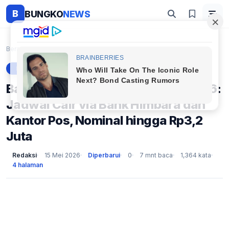
B
BUNGKO
NEWS
Beranda
Berita
Bansos PKH BPNT Tahap 2 Mei 2026: Jadwal Cair via ...
BERITA
Bansos PKH BPNT Tahap 2 Mei 2026:
Jadwal Cair via Bank Himbara dan
Kantor Pos, Nominal hingga Rp3,2
Juta
Redaksi
15 Mei 2026
Diperbarui
0
7 mnt baca
1,364 kata
4 halaman