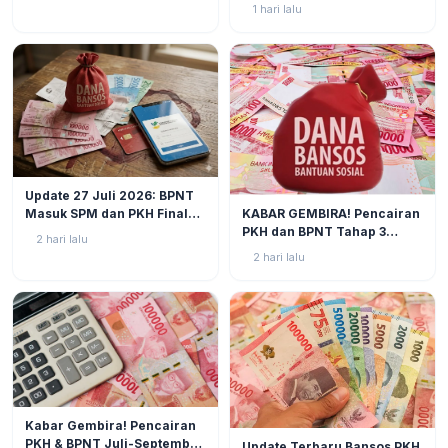
Resmi, NIK KTP Jadi Kunci
Jauh
1 hari lalu
Utama
BERITA
2
Update 27 Juli 2026: BPNT
BERITA
3
KABAR GEMBIRA! Pencairan
Masuk SPM dan PKH Final
PKH dan BPNT Tahap 3
Closing, Kapan Uang Bansos
2 hari lalu
Tahun 2026 Kian Mendekat!
Rp600.000 Benar-benar
2 hari lalu
Cair?
BERITA
2
Kabar Gembira! Pencairan
BERITA
5
PKH & BPNT Juli-September
Update Terbaru Bansos PKH