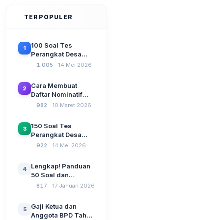
TERPOPULER
100 Soal Tes
1
Perangkat Desa
Terbaru 2026
1.005
14 Mei 2026
Beserta Kunci
Jawaban: Latihan
Cara Membuat
2
CAT Berbasis UU
Daftar Nominatif
Desa No. 3 Tahun
Siltap di Aplikasi
982
10 Maret 2026
2024
Siskeudes 2026
Sebelum Pengajuan
150 Soal Tes
3
SPP Pencairan
Perangkat Desa
Dana Desa
2026: Administrasi
922
14 Mei 2026
Pemerintahan,
Wawasan
Lengkap! Panduan
4
Kebangsaan, dan
50 Soal dan
Komputer Beserta
Jawaban Tes
817
17 Januari 2026
Jawaban Paling
Perangkat Desa
Lengkap
Tahun 2026
Gaji Ketua dan
5
Berdasarkan UU No
Anggota BPD Tahun
3 Tahun 2024