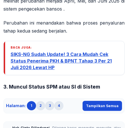
melihat perubahan menjadi
April, Mei, dan Juni 2026
di
sistem pengecekan bansos
.
Perubahan ini menandakan bahwa proses penyaluran
tahap kedua sedang berjalan.
BACA JUGA:
SIKS-NG Sudah Update! 3 Cara Mudah Cek
Status Penerima PKH & BPNT Tahap 3 Per 21
Juli 2026 Lewat HP
3. Muncul Status SPM atau SI di Sistem
Halaman:
1
2
3
4
Tampilkan Semua
Hak Cipta Dilindungi.
Dilarang keras mengutip, menyalin, atau