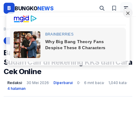
B
BUNGKO
NEWS
Beranda
Berita
Bansos Juni 2026: Tanda Bantuan Sudah Cair di Reke...
BERITA
Bansos Juni 2026: Tanda Bantuan
Sudah Cair di Rekening KKS dan Cara
Cek Online
Redaksi
30 Mei 2026
Diperbarui
0
6 mnt baca
1,040 kata
4 halaman