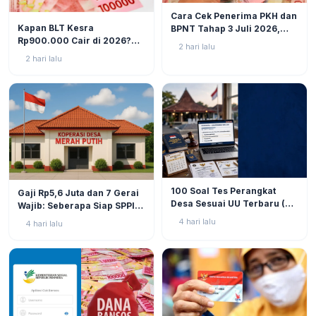
BERITA
6
Cara Cek Penerima PKH dan
BERITA
8
Kapan BLT Kesra
BPNT Tahap 3 Juli 2026,
Rp900.000 Cair di 2026?
Bansos Sudah Mulai Cair!
2 hari lalu
Simak Prediksi dan
2 hari lalu
Perkembangannya
BERITA
9
BERITA
9
100 Soal Tes Perangkat
Gaji Rp5,6 Juta dan 7 Gerai
Desa Sesuai UU Terbaru (UU
Wajib: Seberapa Siap SPPI
No. 3 Tahun 2024 & PP No.
Menjalankan Ambiguitas
4 hari lalu
4 hari lalu
16 Tahun 2026)
Tugas di Lapangan?