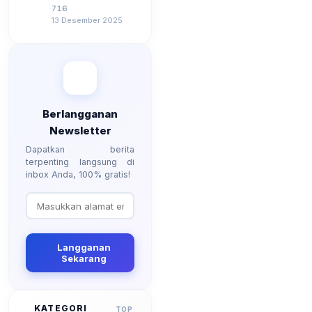
2026, Berapa
716
Besarannya? Ada
13 Desember 2025
Kenaikan?
Berlangganan
Newsletter
Dapatkan berita
terpenting langsung di
inbox Anda, 100% gratis!
Langganan
Sekarang
KATEGORI
TOP