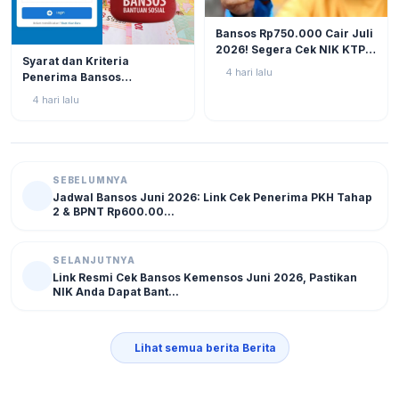
BERITA
11
Bansos Rp750.000 Cair Juli
2026! Segera Cek NIK KTP
BERITA
10
Syarat dan Kriteria
di Situs Resmi Kemensos
4 hari lalu
Penerima Bansos
Agar Tak Ketinggalan
Rp750.000 Juli 2026, Cek
4 hari lalu
NIK KTP Sekarang Juga!
SEBELUMNYA
Jadwal Bansos Juni 2026: Link Cek Penerima PKH Tahap
2 & BPNT Rp600.00...
SELANJUTNYA
Link Resmi Cek Bansos Kemensos Juni 2026, Pastikan
NIK Anda Dapat Bant...
Lihat semua berita Berita