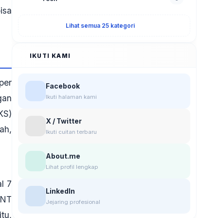
isa
Lihat semua 25 kategori
IKUTI KAMI
per
Facebook
gan
Ikuti halaman kami
KS)
X / Twitter
ah,
Ikuti cuitan terbaru
About.me
Lihat profil lengkap
l 7
LinkedIn
PNT
Jejaring profesional
tu,