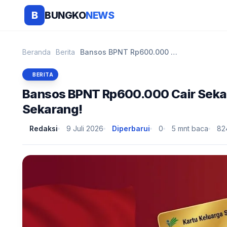
BUNGKO
NEWS
B
Beranda
Berita
Bansos BPNT Rp600.000 Cair Sekaligus untuk Juli-Se...
BERITA
Bansos BPNT Rp600.000 Cair Sekal
Sekarang!
Redaksi
9 Juli 2026
Diperbarui
0
5 mnt baca
82