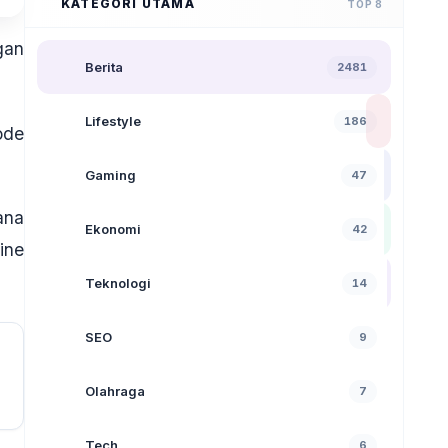
KATEGORI UTAMA
TOP 8
gan
Berita
2481
Lifestyle
186
ode
Gaming
47
ana
Ekonomi
42
ine
Teknologi
14
SEO
9
Olahraga
7
Tech
6