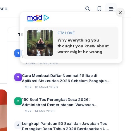
SEO
TERPOPULER
100 Soal Tes Perangkat Desa Terbaru 2026
1
Beserta Kunci Jawaban: Latihan CAT Berbasis
UU Desa No. 3 Tahun 2024
1.005
14 Mei 2026
Cara Membuat Daftar Nominatif Siltap di
2
Aplikasi Siskeudes 2026 Sebelum Pengajuan
SPP Pencairan Dana Desa
982
10 Maret 2026
150 Soal Tes Perangkat Desa 2026:
3
Administrasi Pemerintahan, Wawasan
Kebangsaan, dan Komputer Beserta Jawaban
922
14 Mei 2026
Paling Lengkap
Lengkap! Panduan 50 Soal dan Jawaban Tes
4
Perangkat Desa Tahun 2026 Berdasarkan UU