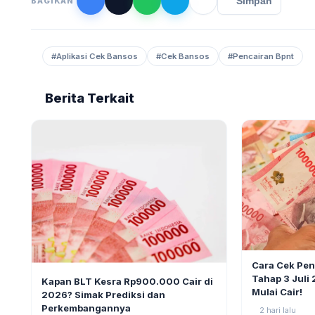
Simpan
BAGIKAN
#Aplikasi Cek Bansos
#Cek Bansos
#Pencairan Bpnt
Berita Terkait
BERITA
Cara Cek Pe
BERITA
9
Tahap 3 Juli
Kapan BLT Kesra Rp900.000 Cair di
Mulai Cair!
2026? Simak Prediksi dan
Perkembangannya
2 hari lalu