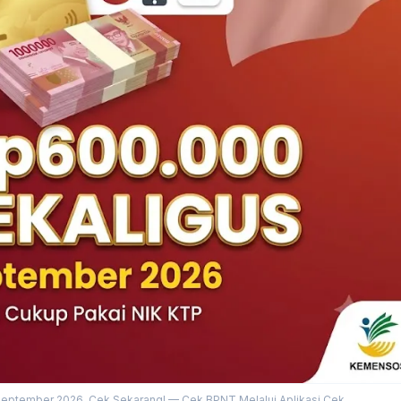
eptember 2026, Cek Sekarang! — Cek BPNT Melalui Aplikasi Cek...