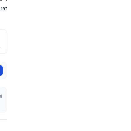
rat
!
i