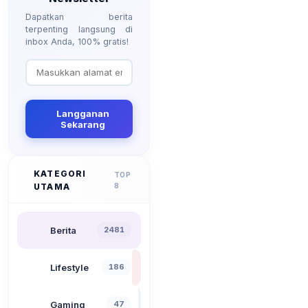
Dapatkan berita
terpenting langsung di
inbox Anda, 100% gratis!
Langganan
Sekarang
KATEGORI
TOP
UTAMA
8
Berita
2481
Lifestyle
186
Gaming
47