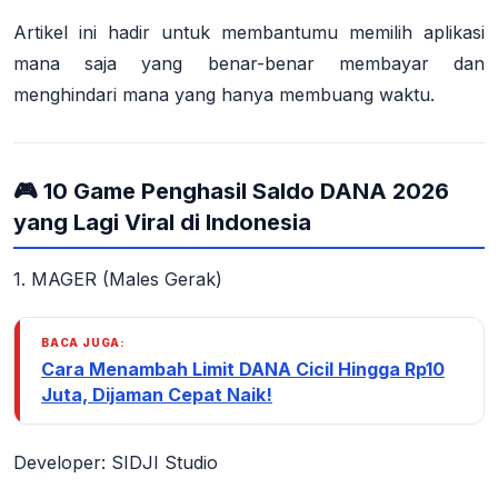
Artikel ini hadir untuk membantumu memilih aplikasi
mana saja yang benar-benar membayar dan
menghindari mana yang hanya membuang waktu.
🎮 10 Game Penghasil Saldo DANA 2026
yang Lagi Viral di Indonesia
1. MAGER (Males Gerak)
BACA JUGA:
Cara Menambah Limit DANA Cicil Hingga Rp10
Juta, Dijaman Cepat Naik!
Developer:
SIDJI Studio