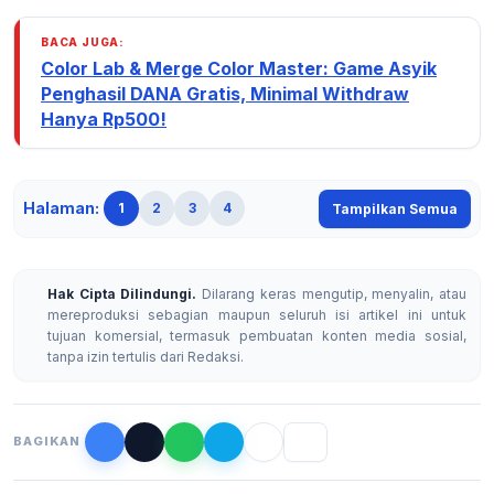
BACA JUGA:
Color Lab & Merge Color Master: Game Asyik
Penghasil DANA Gratis, Minimal Withdraw
Hanya Rp500!
Halaman:
1
2
3
4
Tampilkan Semua
Hak Cipta Dilindungi.
Dilarang keras mengutip, menyalin, atau
mereproduksi sebagian maupun seluruh isi artikel ini untuk
tujuan komersial, termasuk pembuatan konten media sosial,
tanpa izin tertulis dari Redaksi.
BAGIKAN