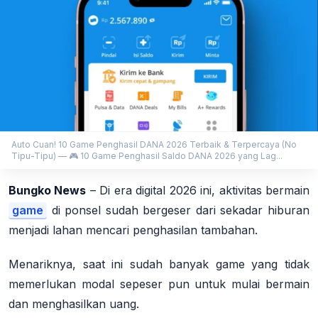
Auto Cuan! 10 Game Penghasil DANA 2026 Terbaik & Terpercaya (No
Tipu-Tipu) — 🎮 10 Game Penghasil Saldo DANA 2026 yang Lag...
Bungko News
–
Di era digital 2026 ini, aktivitas bermain
game
di ponsel sudah bergeser dari sekadar hiburan
menjadi lahan mencari penghasilan tambahan.
Menariknya, saat ini sudah banyak game yang tidak
memerlukan modal sepeser pun untuk mulai bermain
dan menghasilkan uang.