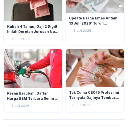
EKONOMI
38
Update Harga Emas Antam
13 Juli 2026: Turun
EKONOMI
41
Kuliah 4 Tahun, Gaji 2 Digit!
Rp20.000 per Gram
13 Juli 2026
Inilah Deretan Jurusan Non-
Kedokteran Paling
14 Juli 2026
Menguntungkan
EKONOMI
42
EKONOMI
51
Tak Cuma CEO! 5 Profesi Ini
Resmi Berubah, Daftar
Ternyata Gajinya Tembus
Harga BBM Terbaru Senin 13
Rp 100 Juta per Bulan
Juli 2026
9 Juli 2026
13 Juli 2026