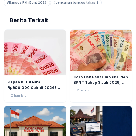
#Bansos Pkh Bpnt 2026
#pencairan bansos tahap 2
Berita Terkait
BERITA
6
Cara Cek Penerima PKH dan
BERITA
9
Kapan BLT Kesra
BPNT Tahap 3 Juli 2026,
Rp900.000 Cair di 2026?
Bansos Sudah Mulai Cair!
2 hari lalu
Simak Prediksi dan
2 hari lalu
Perkembangannya