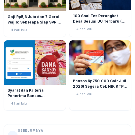
BERITA
9
BERITA
11
100 Soal Tes Perangkat
Gaji Rp5,6 Juta dan 7 Gerai
Desa Sesuai UU Terbaru (UU
Wajib: Seberapa Siap SPPI
No. 3 Tahun 2024 & PP No.
Menjalankan Ambiguitas
4 hari lalu
4 hari lalu
16 Tahun 2026)
Tugas di Lapangan?
BERITA
12
Bansos Rp750.000 Cair Juli
2026! Segera Cek NIK KTP
BERITA
11
Syarat dan Kriteria
di Situs Resmi Kemensos
4 hari lalu
Penerima Bansos
Agar Tak Ketinggalan
Rp750.000 Juli 2026, Cek
4 hari lalu
NIK KTP Sekarang Juga!
SEBELUMNYA