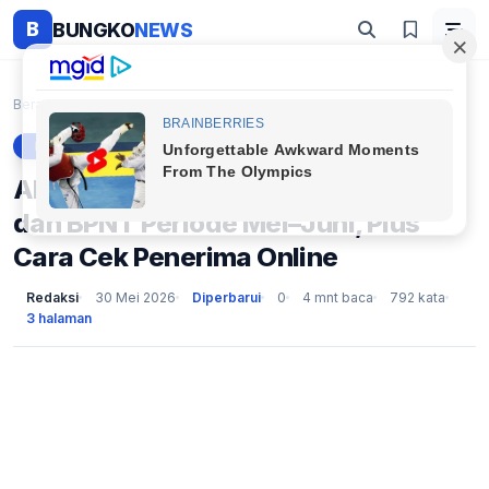
B
BUNGKO
NEWS
Beranda
Berita
Alokasi Bansos 2026: Rincian PKH dan BPNT Periode ...
BERITA
Alokasi Bansos 2026: Rincian PKH
dan BPNT Periode Mei–Juni, Plus
Cara Cek Penerima Online
Redaksi
30 Mei 2026
Diperbarui
0
4 mnt baca
792 kata
3 halaman