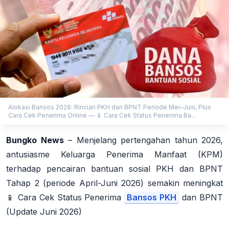
Alokasi Bansos 2026: Rincian PKH dan BPNT Periode Mei–Juni, Plus
Cara Cek Penerima Online — 📱 Cara Cek Status Penerima Ba...
Bungko News
– Menjelang pertengahan tahun 2026,
antusiasme Keluarga Penerima Manfaat (KPM)
terhadap pencairan bantuan sosial PKH dan BPNT
Tahap 2 (periode April-Juni 2026) semakin meningkat
📱 Cara Cek Status Penerima
Bansos PKH
dan BPNT
(Update Juni 2026)