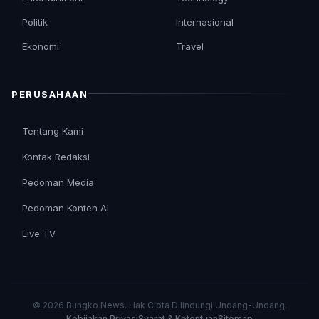
Politik
Internasional
Ekonomi
Travel
PERUSAHAAN
Tentang Kami
Kontak Redaksi
Pedoman Media
Pedoman Konten AI
Live TV
© 2026 Bungko News. Hak Cipta Dilindungi Undang-Undang.
Kebijakan Privasi
Syarat & Ketentuan
Sitemap