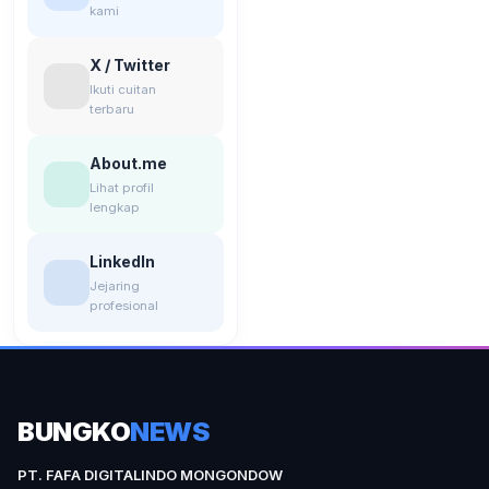
kami
X / Twitter
Ikuti cuitan
terbaru
About.me
Lihat profil
lengkap
LinkedIn
Jejaring
profesional
BUNGKO
NEWS
PT. FAFA DIGITALINDO MONGONDOW