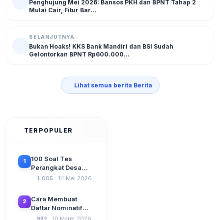
Penghujung Mei 2026: Bansos PKH dan BPNT Tahap 2
Mulai Cair, Fitur Bar...
SELANJUTNYA
Bukan Hoaks! KKS Bank Mandiri dan BSI Sudah
Gelontorkan BPNT Rp600.000...
Lihat semua berita Berita
TERPOPULER
100 Soal Tes
1
Perangkat Desa
Terbaru 2026
1.005
14 Mei 2026
Beserta Kunci
Jawaban: Latihan
Cara Membuat
2
CAT Berbasis UU
Daftar Nominatif
Desa No. 3 Tahun
Siltap di Aplikasi
982
10 Maret 2026