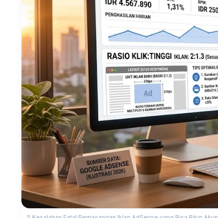
5 Kesalahan Fatal Pemasangan Iklan AdSense yang Bisa Bikin Akun