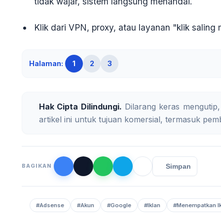
tidak wajar, sistem langsung menandai.
Klik dari VPN, proxy, atau layanan "klik salin
Halaman:
1
2
3
Hak Cipta Dilindungi.
Dilarang keras mengutip,
artikel ini untuk tujuan komersial, termasuk pemb
Simpan
BAGIKAN
#Adsense
#Akun
#Google
#Iklan
#Menempatkan Ik