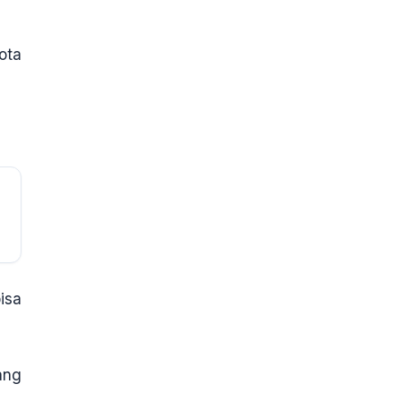
ota
isa
ang