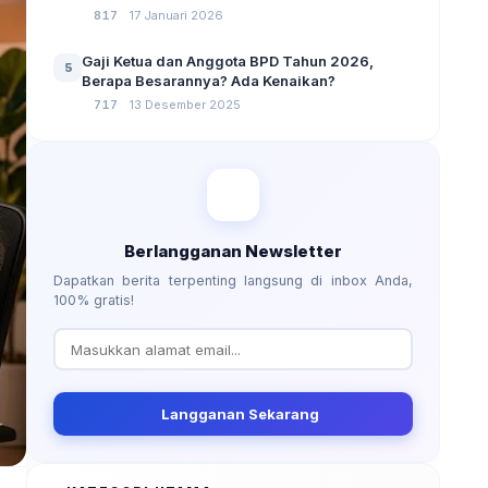
No 3 Tahun 2024
817
17 Januari 2026
Gaji Ketua dan Anggota BPD Tahun 2026,
5
Berapa Besarannya? Ada Kenaikan?
717
13 Desember 2025
Berlangganan Newsletter
Dapatkan berita terpenting langsung di inbox Anda,
100% gratis!
Langganan Sekarang