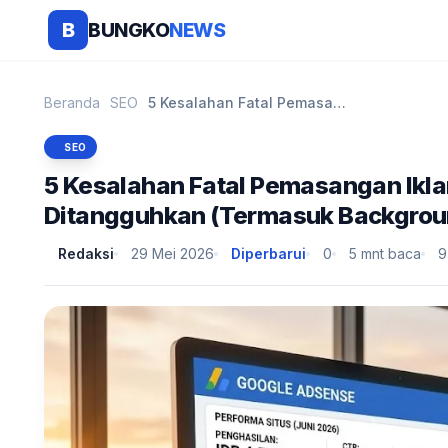
BUNGKO
NEWS
B
Beranda
SEO
5 Kesalahan Fatal Pemasangan Iklan AdSense yang Bi...
SEO
5 Kesalahan Fatal Pemasangan Ikl
Ditangguhkan (Termasuk Backgroun
Redaksi
29 Mei 2026
Diperbarui
0
5 mnt baca
9