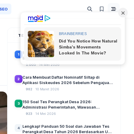
SEO
TERPOPULER
100 Soal Tes Perangkat Desa Terbaru 2026
1
Beserta Kunci Jawaban: Latihan CAT Berbasis
UU Desa No. 3 Tahun 2024
1.005
14 Mei 2026
Cara Membuat Daftar Nominatif Siltap di
2
Aplikasi Siskeudes 2026 Sebelum Pengajuan
SPP Pencairan Dana Desa
982
10 Maret 2026
150 Soal Tes Perangkat Desa 2026:
3
Administrasi Pemerintahan, Wawasan
Kebangsaan, dan Komputer Beserta Jawaban
923
14 Mei 2026
Paling Lengkap
Lengkap! Panduan 50 Soal dan Jawaban Tes
4
Perangkat Desa Tahun 2026 Berdasarkan UU