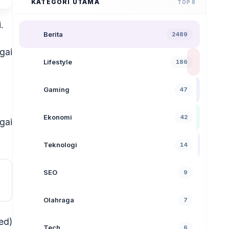
KATEGORI UTAMA
TOP 8
.
Berita
2489
gai
Lifestyle
186
Gaming
47
Ekonomi
42
gai
Teknologi
14
SEO
9
Olahraga
7
ed)
Tech
6