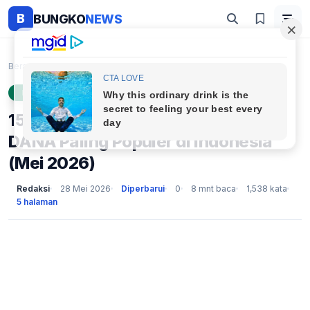
B
BUNGKO
NEWS
Beranda
Ekonomi
15 Game & Aplikasi Penghasil Saldo DANA Paling Pop...
EKONOMI
15 Game & Aplikasi Penghasil Saldo
DANA Paling Populer di Indonesia
(Mei 2026)
Redaksi
28 Mei 2026
Diperbarui
0
8 mnt baca
1,538 kata
5 halaman