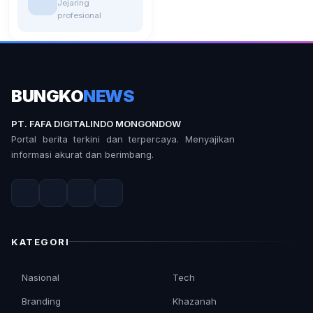
Jejaring
profesional
BUNGKO
NEWS
PT. FAFA DIGITALINDO MONGONDOW
Portal berita terkini dan terpercaya. Menyajikan
informasi akurat dan berimbang.
KATEGORI
Nasional
Tech
Branding
Khazanah