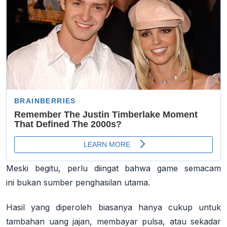
Meski begitu, perlu diingat bahwa game semacam
ini
bukan
sumber penghasilan utama.
Hasil yang diperoleh biasanya hanya cukup untuk
tambahan uang jajan, membayar pulsa, atau sekadar