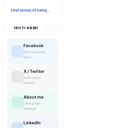
Lihat semua 25 kategori
IKUTI KAMI
Facebook
Ikuti halaman
kami
X / Twitter
Ikuti cuitan
terbaru
About.me
Lihat profil
lengkap
LinkedIn