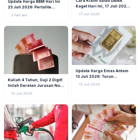
Cara Klaim Saldo DANA
Update Harga BBM Hari Ini
Kaget Hari Ini, 17 Juli 2026:
23 Juli 2026: Pertalite
Langsung Cair Tanpa Ribet!
Tetap, Pertamax hingga
17 Juli 2026
2 hari lalu
Dexlite Berlaku Harga
Terbaru
EKONOMI
38
Update Harga Emas Antam
13 Juli 2026: Turun
EKONOMI
40
Kuliah 4 Tahun, Gaji 2 Digit!
Rp20.000 per Gram
13 Juli 2026
Inilah Deretan Jurusan Non-
Kedokteran Paling
14 Juli 2026
Menguntungkan