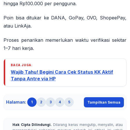
hingga
Rp100.000
per pengguna
.
Poin bisa ditukar ke DANA, GoPay, OVO, ShopeePay,
atau LinkAja
.
Proses penarikan memerlukan waktu verifikasi sekitar
1–7 hari kerja
.
BACA JUGA:
Wajib Tahu! Begini Cara Cek Status KK Aktif
Tanpa Antre via HP
Halaman:
1
2
3
4
5
Tampilkan Semua
Hak Cipta Dilindungi.
Dilarang keras mengutip, menyalin, atau