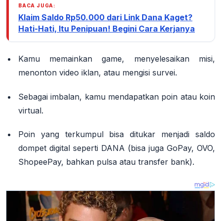
BACA JUGA:
Klaim Saldo Rp50.000 dari Link Dana Kaget?
Hati-Hati, Itu Penipuan! Begini Cara Kerjanya
Kamu memainkan game, menyelesaikan misi,
menonton video iklan, atau mengisi survei.
Sebagai imbalan, kamu mendapatkan poin atau koin
virtual.
Poin yang terkumpul bisa ditukar menjadi saldo
dompet digital seperti DANA (bisa juga GoPay, OVO,
ShopeePay, bahkan pulsa atau transfer bank)
.